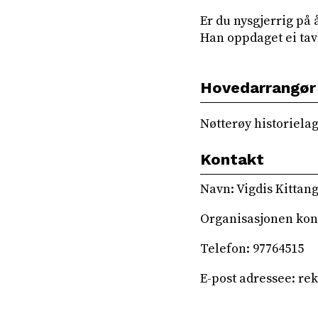
Er du nysgjerrig på å
Han oppdaget ei tavl
Hovedarrangør
Nøtterøy historielag
Kontakt
Navn: Vigdis Kittan
Organisasjonen kont
Telefon: 97764515
E-post adressee: r