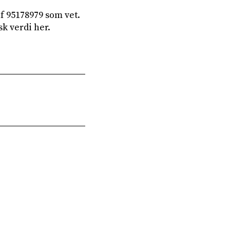
lf 95178979 som vet.
k verdi her.