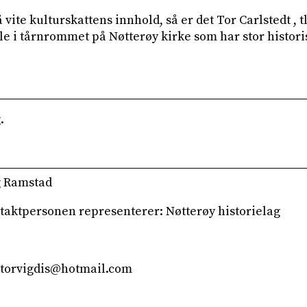
 vite kulturskattens innhold, så er det Tor Carlstedt , t
e i tårnrommet på Nøtterøy kirke som har stor historis
.
g Ramstad
aktpersonen representerer: Nøtterøy historielag
ektorvigdis@hotmail.com