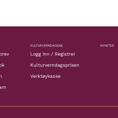
KULTURVERNDAGENE
NYHETER
brev
Logg inn / Registrer
ok
Kulturverndagsprisen
n
Verktøykasse
ram