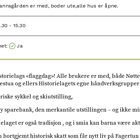
annsgården er med, boder ute,alle hus er åpne.
.30 - 15.30
met:
Ja
storielags «flaggdag»! Alle brukere er med, både Nøtte
estua og ellers Historielagets egne håndverksgrupper
riske sykkel og skiutstilling,
øy sparebank, den merkantile utstillingen – og ikke m
ielaget er også tradisjon , og i smia kan barna være akt
 bortgjemt historisk skatt som får nytt liv på Fagertun