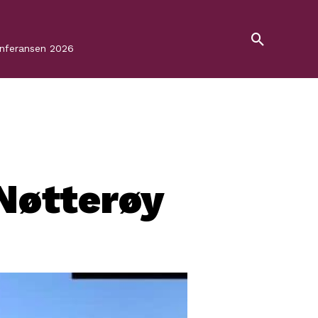
onferansen 2026
 Nøtterøy