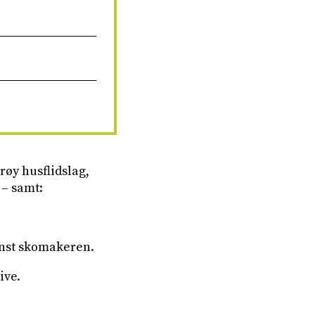
røy husflidslag,
 – samt:
inst skomakeren.
ive.