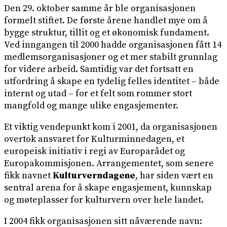
Den 29. oktober samme år ble organisasjonen
formelt stiftet. De første årene handlet mye om å
bygge struktur, tillit og et økonomisk fundament.
Ved inngangen til 2000 hadde organisasjonen fått 14
medlemsorganisasjoner og et mer stabilt grunnlag
for videre arbeid. Samtidig var det fortsatt en
utfordring å skape en tydelig felles identitet – både
internt og utad – for et felt som rommer stort
mangfold og mange ulike engasjementer.
Et viktig vendepunkt kom i 2001, da organisasjonen
overtok ansvaret for Kulturminnedagen, et
europeisk initiativ i regi av Europarådet og
Europakommisjonen. Arrangementet, som senere
fikk navnet
Kulturverndagene
, har siden vært en
sentral arena for å skape engasjement, kunnskap
og møteplasser for kulturvern over hele landet.
I 2004 fikk organisasjonen sitt nåværende navn: