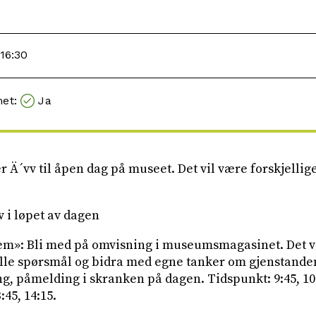
-16:30
met:
Ja
er Ä´vv til åpen dag på museet. Det vil være forskjellige
v i løpet av dagen
em»: Bli med på omvisning i museumsmagasinet. Det vi
lle spørsmål og bidra med egne tanker om gjenstandene.
, påmelding i skranken på dagen. Tidspunkt: 9:45, 10:1
3:45, 14:15.