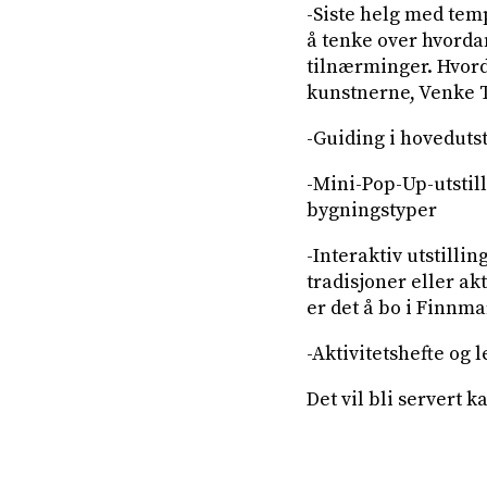
-Siste helg med temp
å tenke over hvorda
tilnærminger. Hvord
kunstnerne, Venke T
-Guiding i hoveduts
-Mini-Pop-Up-utstil
bygningstyper
-Interaktiv utstilli
tradisjoner eller ak
er det å bo i Finnm
-Aktivitetshefte og 
Det vil bli servert k