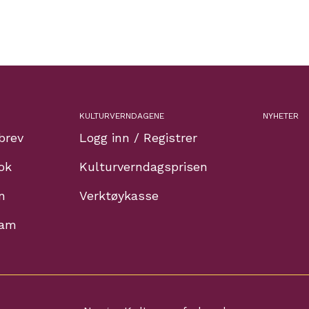
KULTURVERNDAGENE
NYHETER
brev
Logg inn / Registrer
ok
Kulturverndagsprisen
n
Verktøykasse
ram