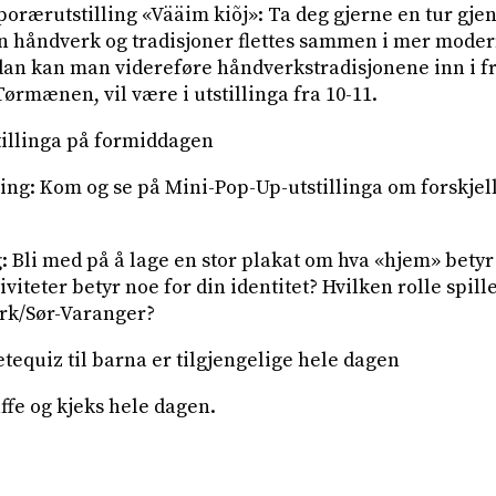
orærutstilling «Vääim kiõj»: Ta deg gjerne en tur gjen
n håndverk og tradisjoner flettes sammen i mer moder
an kan man videreføre håndverkstradisjonene inn i f
ørmænen, vil være i utstillinga fra 10-11.
tillinga på formiddagen
ling: Kom og se på Mini-Pop-Up-utstillinga om forskjel
ng: Bli med på å lage en stor plakat om hva «hjem» betyr
tiviteter betyr noe for din identitet? Hvilken rolle spi
ark/Sør-Varanger?
letequiz til barna er tilgjengelige hele dagen
affe og kjeks hele dagen.