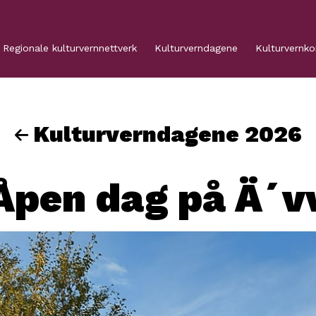
Regionale kulturvernnettverk
Kulturverndagene
Kulturvernk
Kulturverndagene 2026
Åpen dag på Ä´v