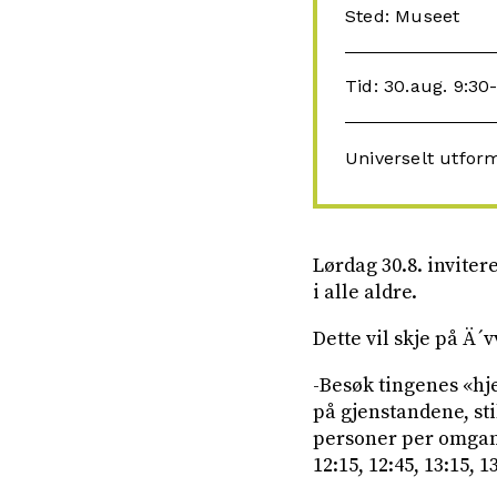
Sted: Museet
Tid: 30.aug. 9:30
Universelt utfor
Lørdag 30.8. inviter
i alle aldre.
Dette vil skje på Ä´v
-Besøk tingenes «hj
på gjenstandene, sti
personer per omgang
12:15, 12:45, 13:15, 1