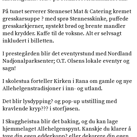
På tunet serverer Stenneset Mat & Catering kremet
gresskarsuppe ? med sprø Stennesskinke, puffede
gresskarkjerner, nystekt brød og brente mandler
med krydder. Kaffe til de voksne. Alt er selvsagt
inkludert i billetten.
I prestegården blir det eventyrstund med Nordland
Nadjonalparksenter; O.T. Olsens lokale eventyr og
sagn!
I skolestua forteller Kirken i Rana om gamle og nye
Allehelgenstradisjoner i inn- og utland.
Det blir lysdypping? og pop-up utstilling med
kravlende kryp??? i storfjøsen.
I Skuggheistua blir det baking, og du kan lage
hjemmelaget Allehelgenspynt. Kanskje du klarer å
tove din egen edderkopp? eller dekorere din egen