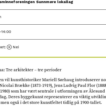
dsminneforeningen Sunnmøre lokallag
n
0-14:00
met:
Nei
: Tre arkitekter – tre perioder
n vil kunsthistoriker Mariell Sørhaug introduserer n
Nicolai Brække (1873-1919), Jens Ludvig Paul Flor (188
1980) som har vært sentrale i utformingen av Ålesund 
i dag. Deres byggekunst representerer en viktig utvikli
men også i det store kunstfeltet tidlig på 1900-tallet.