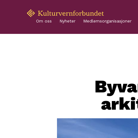
Om oss
Nyheter
Medlemsorganisasjoner
Byva
arki