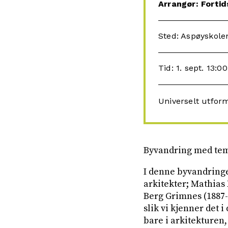
Arrangør: Forti
Sted: Aspøyskole
Tid: 1. sept. 13:0
Universelt utfor
Byvandring med tema
I denne byvandringe
arkitekter; Mathias 
Berg Grimnes (1887-
slik vi kjenner det 
bare i arkitekturen, 