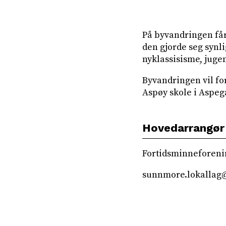
På byvandringen får
den gjorde seg synl
nyklassisisme, juge
Byvandringen vil fo
Aspøy skole i Aspega
Hovedarrangør
Fortidsminneforeni
sunnmore.lokallag