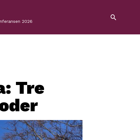
onferansen 2026
: Tre
ioder