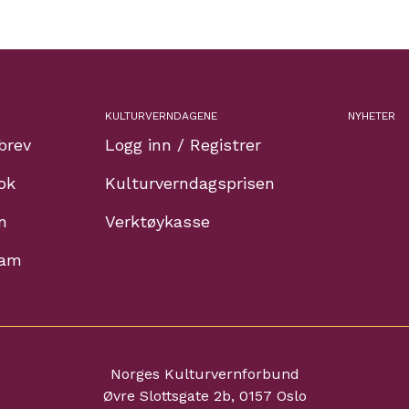
KULTURVERNDAGENE
NYHETER
brev
Logg inn / Registrer
ok
Kulturverndagsprisen
n
Verktøykasse
ram
Norges Kulturvernforbund
Øvre Slottsgate 2b, 0157 Oslo