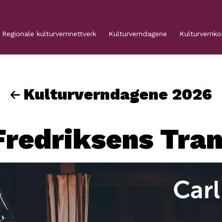
Regionale kulturvernnettverk
Kulturverndagene
Kulturvernk
Kulturverndagene 2026
Fredriksens Tra