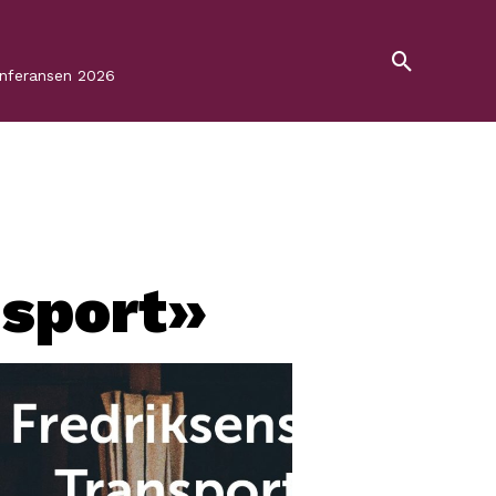
onferansen 2026
nsport»