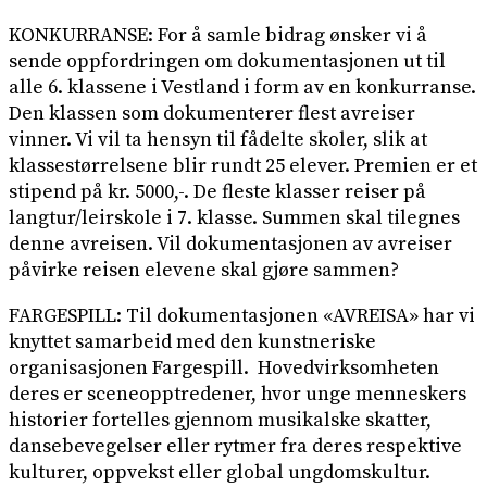
KONKURRANSE: For å samle bidrag ønsker vi å
sende oppfordringen om dokumentasjonen ut til
alle 6. klassene i Vestland i form av en konkurranse.
Den klassen som dokumenterer flest avreiser
vinner. Vi vil ta hensyn til fådelte skoler, slik at
klassestørrelsene blir rundt 25 elever. Premien er et
stipend på kr. 5000,-. De fleste klasser reiser på
langtur/leirskole i 7. klasse. Summen skal tilegnes
denne avreisen. Vil dokumentasjonen av avreiser
påvirke reisen elevene skal gjøre sammen?
FARGESPILL: Til dokumentasjonen «AVREISA» har vi
knyttet samarbeid med den kunstneriske
organisasjonen Fargespill. Hovedvirksomheten
deres er sceneopptredener, hvor unge menneskers
historier fortelles gjennom musikalske skatter,
dansebevegelser eller rytmer fra deres respektive
kulturer, oppvekst eller global ungdomskultur.