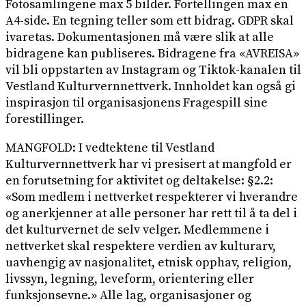
Fotosamlingene max 5 bilder. Fortellingen max en
A4-side. En tegning teller som ett bidrag. GDPR skal
ivaretas. Dokumentasjonen må være slik at alle
bidragene kan publiseres. Bidragene fra «AVREISA»
vil bli oppstarten av Instagram og Tiktok-kanalen til
Vestland Kulturvernnettverk. Innholdet kan også gi
inspirasjon til organisasjonens Fragespill sine
forestillinger.
MANGFOLD: I vedtektene til Vestland
Kulturvernnettverk har vi presisert at mangfold er
en forutsetning for aktivitet og deltakelse: §2.2:
«Som medlem i nettverket respekterer vi hverandre
og anerkjenner at alle personer har rett til å ta del i
det kulturvernet de selv velger. Medlemmene i
nettverket skal respektere verdien av kulturarv,
uavhengig av nasjonalitet, etnisk opphav, religion,
livssyn, legning, leveform, orientering eller
funksjonsevne.» Alle lag, organisasjoner og