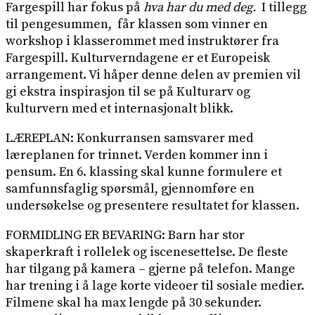
Fargespill har fokus på
hva har du med deg.
I tillegg
til pengesummen, får klassen som vinner en
workshop i klasserommet med instruktører fra
Fargespill. Kulturverndagene er et Europeisk
arrangement. Vi håper denne delen av premien vil
gi ekstra inspirasjon til se på Kulturarv og
kulturvern med et internasjonalt blikk.
LÆREPLAN: Konkurransen samsvarer med
læreplanen for trinnet. Verden kommer inn i
pensum. En 6. klassing skal kunne formulere et
samfunnsfaglig spørsmål, gjennomføre en
undersøkelse og presentere resultatet for klassen.
FORMIDLING ER BEVARING: Barn har stor
skaperkraft i rollelek og iscenesettelse. De fleste
har tilgang på kamera – gjerne på telefon. Mange
har trening i å lage korte videoer til sosiale medier.
Filmene skal ha max lengde på 30 sekunder.