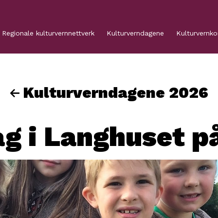
Regionale kulturvernnettverk
Kulturverndagene
Kulturvernk
Kulturverndagene 2026
ag i Langhuset p