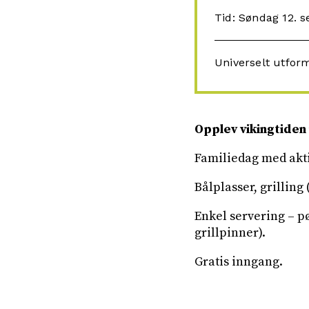
Tid: Søndag 12. s
Universelt utfor
Opplev vikingtiden
Familiedag med akti
Bålplasser, grillin
Enkel servering – p
grillpinner).
Gratis inngang.