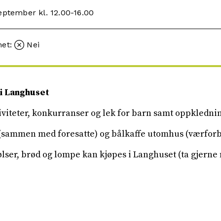
eptember kl. 12.00-16.00
met:
Nei
 i Langhuset
viteter, konkurranser og lek for barn samt oppklednin
g (sammen med foresatte) og bålkaffe utomhus (værforb
ølser, brød og lompe kan kjøpes i Langhuset (ta gjern