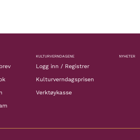
KULTURVERNDAGENE
NYHETER
brev
Logg inn / Registrer
ok
Kulturverndagsprisen
n
Verktøykasse
ram