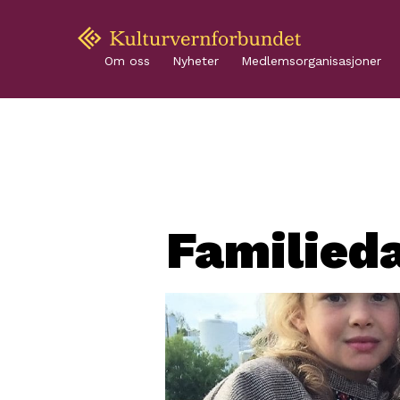
Om oss
Nyheter
Medlemsorganisasjoner
Familied