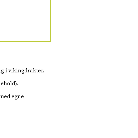
g i vikingdrakter.
ehold).
e med egne