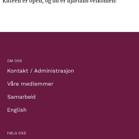
Kafèen er open, og du er hjartans velkomen!
OM OSS
Kontakt / Administrasjon
Våre medlemmer
Samarbeid
English
FØLG OSS