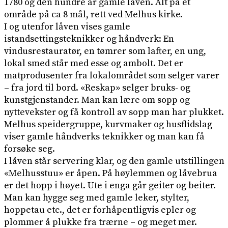
1780 og den hundre år gamle låven. Alt på et
område på ca 8 mål, rett ved Melhus kirke.
I og utenfor låven vises gamle
istandsettingsteknikker og håndverk: En
vindusrestauratør, en tømrer som lafter, en ung,
lokal smed står med esse og ambolt. Det er
matprodusenter fra lokalområdet som selger varer
– fra jord til bord. «Reskap» selger bruks- og
kunstgjenstander. Man kan lære om sopp og
nyttevekster og få kontroll av sopp man har plukket.
Melhus speidergruppe, kurvmaker og husflidslag
viser gamle håndverks teknikker og man kan få
forsøke seg.
I låven står servering klar, og den gamle utstillingen
«Melhusstuu» er åpen. På høylemmen og låvebrua
er det hopp i høyet. Ute i enga går geiter og beiter.
Man kan hygge seg med gamle leker, stylter,
hoppetau etc., det er forhåpentligvis epler og
plommer å plukke fra trærne – og meget mer.