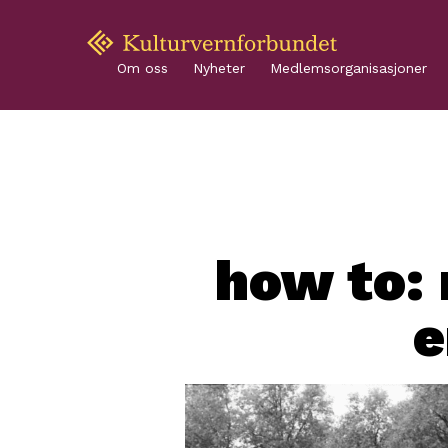
Om oss
Nyheter
Medlemsorganisasjoner
how to:
e