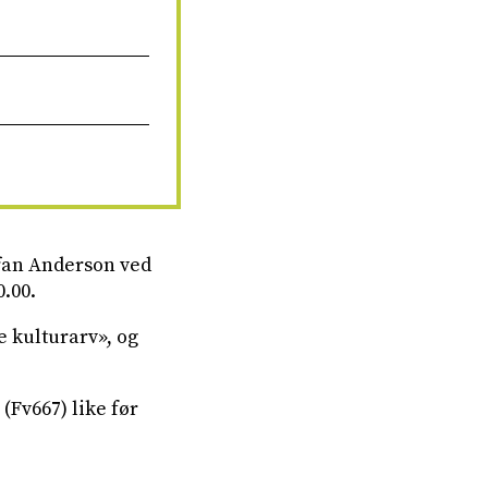
fan Anderson ved
.00.
 kulturarv», og
(Fv667) like før