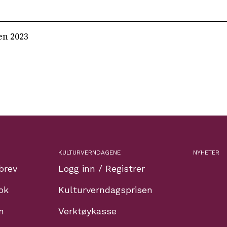
en 2023
KULTURVERNDAGENE
NYHETER
brev
Logg inn / Registrer
ok
Kulturverndagsprisen
n
Verktøykasse