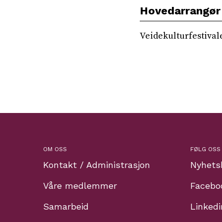
Hovedarrangør
Veidekulturfestival
OM OSS
FØLG OSS
Kontakt / Administrasjon
Nyhets
Våre medlemmer
Facebo
Samarbeid
Linkedi