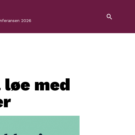
onferansen 2026
 løe med
er