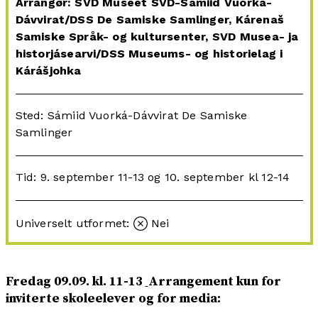
Arrangør: SVD Museet SVD-Sámiid Vuorká-
Dávvirat/DSS De Samiske Samlinger, Kárenaš
Samiske Språk- og kultursenter, SVD Musea- ja
historjásearvi/DSS Museums- og historielag i
Kárášjohka
Sted: Sámiid Vuorká-Dávvirat De Samiske
Samlinger
Tid: 9. september 11-13 og 10. september kl 12-14
Universelt utformet:
Nei
Fredag 09.09. kl. 11-13
Arrangement kun for
inviterte skoleelever og for media: