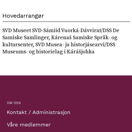
Hovedarrangør
SVD Museet SVD-Sámiid Vuorká-Dávvirat/DSS De
Samiske Samlinger, Kárenaš Samiske Språk- og
kultursenter, SVD Musea- ja historjásearvi/DSS
Museums- og historielag i Kárášjohka
OM OSS
Kontakt / Administrasjon
Våre medlemmer