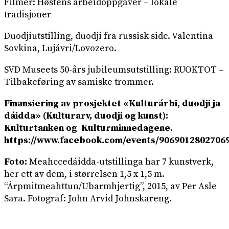
Filmer: Høstens arbeidoppgaver – lokale
tradisjoner
Duodjiutstilling, duodji fra russisk side. Valentina
Sovkina, Lujávri/Lovozero.
SVD Museets 50-års jubileumsutstilling: RUOKTOT –
Tilbakeføring av samiske trommer.
Finansiering av prosjektet «Kulturárbi, duodji ja
dáidda» (Kulturarv, duodji og kunst):
Kulturtanken og Kulturminnedagene.
https://www.facebook.com/events/9069012802706
Foto
:
Meahccedáidda-utstillinga har 7 kunstverk,
her ett av dem, i størrelsen 1,5 x 1,5 m.
“Árpmitmeahttun/Ubarmhjertig”, 2015, av Per Asle
Sara. Fotograf: John Arvid Johnskareng.