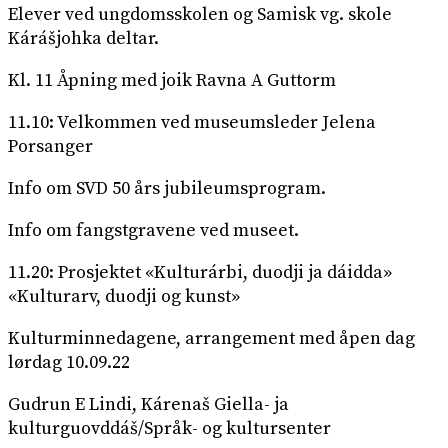
Elever ved ungdomsskolen og Samisk vg. skole
Kárášjohka deltar.
Kl. 11 Åpning med joik Ravna A Guttorm
11.10: Velkommen ved museumsleder Jelena
Porsanger
Info om SVD 50 års jubileumsprogram.
Info om fangstgravene ved museet.
11.20: Prosjektet «Kulturárbi, duodji ja dáidda»
«Kulturarv, duodji og kunst»
Kulturminnedagene, arrangement med åpen dag
lørdag 10.09.22
Gudrun E Lindi, Kárenaš Giella- ja
kulturguovddáš/Språk- og kultursenter