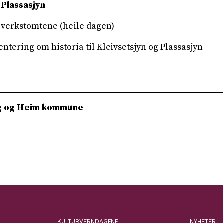
 Plassasjyn
 verkstomtene (heile dagen)
ientering om historia til Kleivsetsjyn og Plassasjyn
g og Heim kommune
KULTURVERNDAGENE
NYHETER