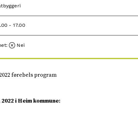
åtbyggeri
.00 - 17.00
met:
Nei
022 førebels program
 2022 i Heim kommune: