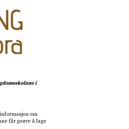
ungdomsskolane i
e informasjon om
ane får prøve å lage