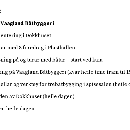
2
ed Vaagland Båtbyggeri
entering i Dokkhuset
r med 8 foredrag i Plasthallen
ing på og turar med båtar – start ved kaia
ng på Vaagland Båtbyggeri (kvar heile time fram til 1
ellar og verktøy for trebåtbygging i spisesalen (heile
den av Dokkhuset (heile dagen)
len heile dagen