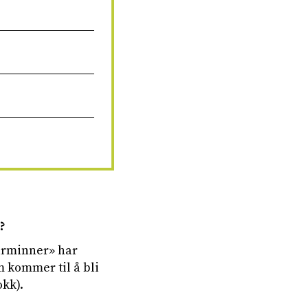
?
urminner» har
 kommer til å bli
okk).