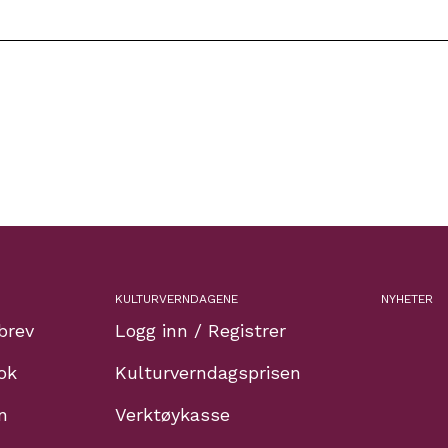
KULTURVERNDAGENE
NYHETER
brev
Logg inn / Registrer
ok
Kulturverndagsprisen
n
Verktøykasse