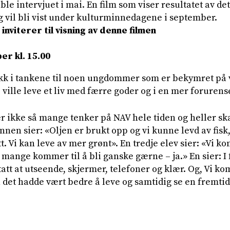
 intervjuet i mai. En film som viser resultatet av det
 vil bli vist under kulturminnedagene i september.
inviterer til visning av denne filmen
er kl. 15.00
ikk i tankene til noen ungdommer som er bekymret på 
e ville leve et liv med færre goder og i en mer foruren
er ikke så mange tenker på NAV hele tiden og heller sk
nnen sier: «Oljen er brukt opp og vi kunne levd av fisk
tt. Vi kan leve av mer grønt». En tredje elev sier: «Vi k
 mange kommer til å bli ganske gærne – ja.» En sier: I 
att at utseende, skjermer, telefoner og klær. Og, Vi ko
n det hadde vært bedre å leve og samtidig se en fremtid