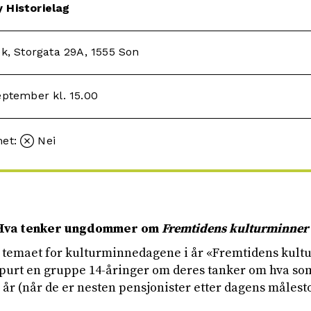
 Historielag
ek, Storgata 29A, 1555 Son
eptember kl. 15.00
met:
Nei
Hva tenker ungdommer om
Fremtidens kulturminner
 temaet for kulturminnedagene i år «Fremtidens kult
spurt en gruppe 14-åringer om deres tanker om hva som
år (når de er nesten pensjonister etter dagens målest