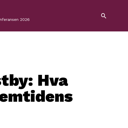
onferansen 2026
tby: Hva
emtidens