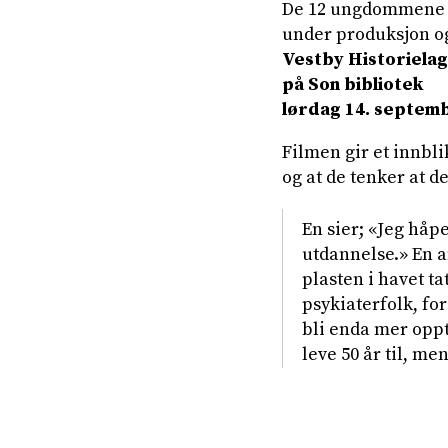
De 12 ungdommene ble
under produksjon og
Vestby Historielag 
på Son bibliotek
lørdag 14. septemb
Filmen gir et innbl
og at de tenker at d
En sier; «Jeg håp
utdannelse.» En a
plasten i havet ta
psykiaterfolk, for
bli enda mer oppt
leve 50 år til, me