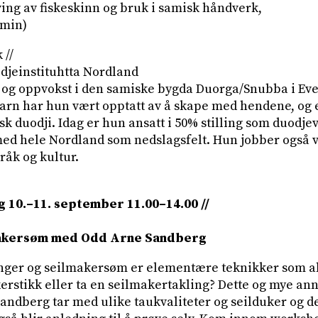
ving av fiskeskinn og bruk i samisk håndverk,
 min)
 //
djeinstituhtta Nordland
t og oppvokst i den samiske bygda Duorga/Snubba i E
barn har hun vært opptatt av å skape med hendene, og e
k duodji. Idag er hun ansatt i 50% stilling som duodje
med hele Nordland som nedslagsfelt. Hun jobber også
åk og kultur.
g 10.–11. september 11.00–14.00 //
makersøm med Odd Arne Sandberg
linger og seilmakersøm er elementære teknikker som al
erstikk eller ta en seilmakertakling? Dette og mye anne
andberg tar med ulike taukvaliteter og seilduker og 