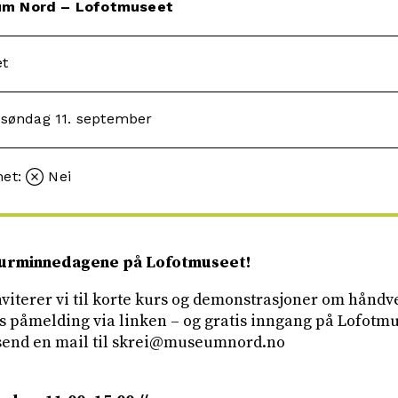
um Nord – Lofotmuseet
et
– søndag 11. september
met:
Nei
turminnedagene på Lofotmuseet!
inviterer vi til korte kurs og demonstrasjoner om håndv
is påmelding via linken – og gratis inngang på Lofotm
 send en mail til skrei@museumnord.no