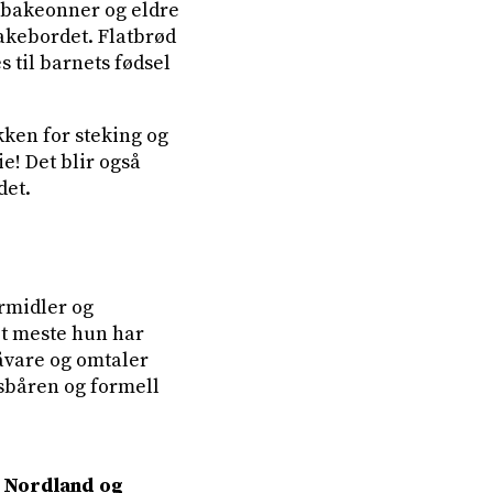
re bakeonner og eldre
akebordet. Flatbrød
 til barnets fødsel
kken for steking og
e! Det blir også
det.
rmidler og
et meste hun har
åvare og omtaler
sbåren og formell
 Nordland og