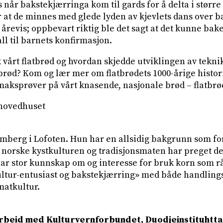
tas når bakstekjærringa kom til gards for å delta i stør
 at de minnes med glede lyden av kjevlets dans over b
revis; oppbevart riktig ble det sagt at det kunne bakes
all til barnets konfirmasjon.
 vårt flatbrød og hvordan skjedde utviklingen av tekni
brød? Kom og lær mer om flatbrødets 1000-årige histori
aksprøver på vårt knasende, nasjonale brød – flatbrø
 hovedhuset
mberg i Lofoten. Hun har en allsidig bakgrunn som fo
n norske kystkulturen og tradisjonsmaten har preget d
ar stor kunnskap om og interesse for bruk korn som r
ltur-entusiast og bakstekjærring» med både handling
atkultur.
rbeid med Kulturvernforbundet, Duodjeinstituhtta