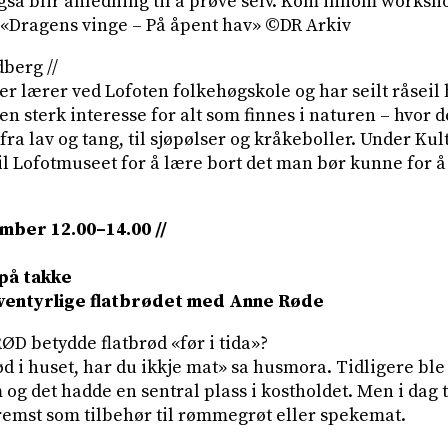
gså blir anledning til å prøve selv. Kom innom worksh
n «Dragens vinge – På åpent hav» ©DR Arkiv
berg //
 lærer ved Lofoten folkehøgskole og har seilt råseil h
 en sterk interesse for alt som finnes i naturen – hvor 
t fra lav og tang, til sjøpølser og kråkeboller. Under 
Lofotmuseet for å lære bort det man bør kunne for å få
ember 12.00–14.00 //
på takke
eventyrlige flatbrødet med Anne Røde
RØD betydde flatbrød «før i tida»?
ød i huset, har du ikkje mat» sa husmora. Tidligere ble 
 og det hadde en sentral plass i kostholdet. Men i dag 
fremst som tilbehør til rømmegrøt eller spekemat.