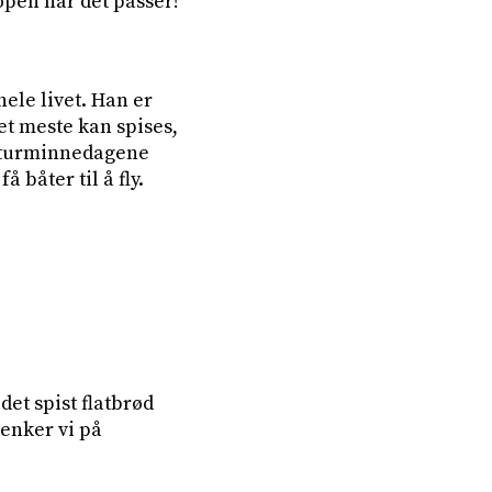
open når det passer!
ele livet. Han er
det meste kan spises,
Kulturminnedagene
 båter til å fly.
det spist flatbrød
tenker vi på