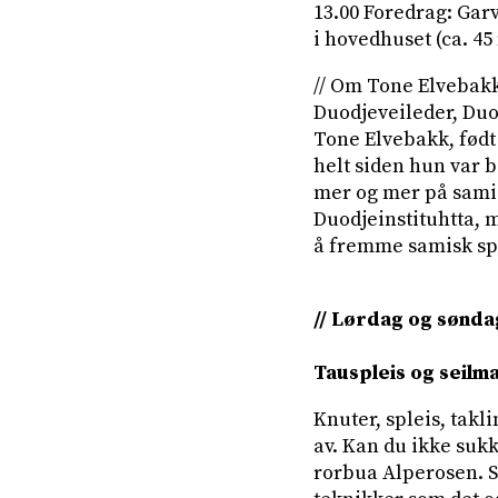
13.00 Foredrag: Gar
i hovedhuset (ca. 45
// Om Tone Elvebakk
Duodjeveileder, Duo
Tone Elvebakk, fød
helt siden hun var 
mer og mer på samis
Duodjeinstituhtta, 
å fremme samisk spr
// Lørdag og sønda
Tauspleis og seil
Knuter, spleis, tak
av. Kan du ikke sukk
rorbua Alperosen. S