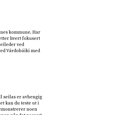
venes kommune. Har
tter hvert fokusert
veileder ved
 ved Várdobáiki med
l seilas er avhengig
t kan du teste ut i
demonstrerer noen