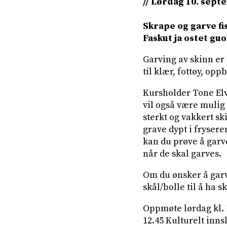
// Lørdag 10. sept
Skrape og garve fi
Faskut ja ostet gu
Garving av skinn er
til klær, fottøy, op
Kursholder Tone Elv
vil også være mulig 
sterkt og vakkert sk
grave dypt i frysere
kan du prøve å garv
når de skal garves.
Om du ønsker å garv
skål/bolle til å ha s
Oppmøte lørdag kl. 
12.45 Kulturelt inn