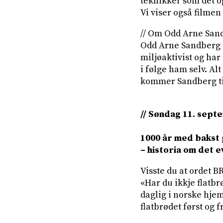
teknikker som det o
Vi viser også filme
// Om Odd Arne Sand
Odd Arne Sandberg er
miljøaktivist og har
i følge ham selv. Al
kommer Sandberg til 
// Søndag 11. sept
1000 år med bakst 
– historia om det 
Visste du at ordet B
«Har du ikkje flatbr
daglig i norske hjem
flatbrødet først og 