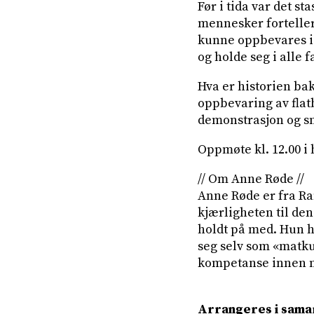
Før i tida var det s
mennesker forteller
kunne oppbevares i å
og holde seg i alle f
Hva er historien bak
oppbevaring av flat
demonstrasjon og sm
Oppmøte kl. 12.00 i
// Om Anne Røde //
Anne Røde er fra Ra
kjærligheten til de
holdt på med. Hun h
seg selv som «matku
kompetanse innen m
Arrangeres i sama