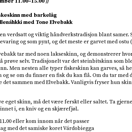
ember 11.00–15.00 //
skeskinn med barkelåg
ollenáhkki med Tone Elvebakk
 en verdsatt og viktig håndverkstradisjon blant samer.
pbevaring og som pynt, og det meste er garvet med ostu 
ebakk tar med noen lakseskinn, og demonstrerer hvor
å prøve selv. Tradisjonelt var det steinbitskinn som ble
inn. Men nesten alle typer fiskeskinn kan garves, så he
n og se om du finner en fisk du kan flå. Om du tar med d
e det sammen med Elvebakk. Vanligvis fryser hun skin
e eget skinn, må det være ferskt eller saltet. Ta gjer
kinnet i, en kniv og en skjærefjøl.
11.00 eller kom innom når det passer
slag med det samiske koret Várdobiegga