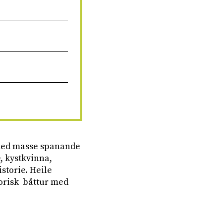
e med masse spanande
, kystkvinna,
storie. Heile
torisk båttur med