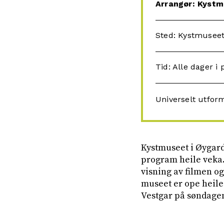
Arrangør: Kystm
Sted: Kystmuseet,
Tid: Alle dager i
Universelt utfor
Kystmuseet i Øygard
program heile veka.
visning av filmen o
museet er ope heile
Vestgar på søndage