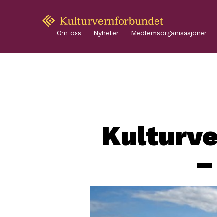
Om oss
Nyheter
Medlemsorganisasjoner
Kulturv
–