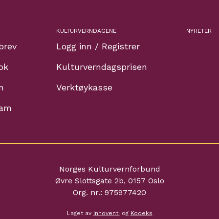
KULTURVERNDAGENE
NYHETER
brev
Logg inn / Registrer
ok
Kulturverndagsprisen
n
Verktøykasse
ram
Norges Kulturvernforbund
Øvre Slottsgate 2b, 0157 Oslo
Org. nr.: 975977420
Laget av
Innoventi
og
Kodeks