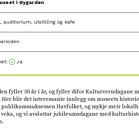
useet i Øygarden
 auditorium, utstilling og kafe
 perioden
met:
Ja
en fyller 30 år i år, og fyller difor Kulturverndagan
 Her blir det interessante innlegg om museets historie
g publikumssuksessen Havfolket, og mykje meir lokalhi
 veka, og vi avsluttar jubileumsdagane med kulturhis
n.