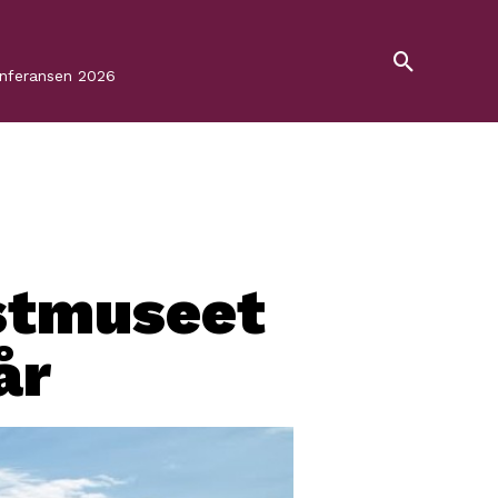
onferansen 2026
stmuseet
år