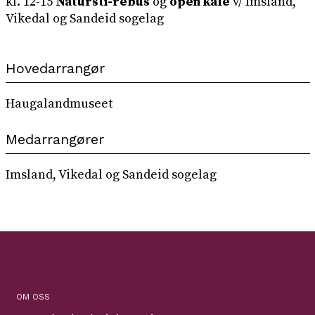
kl. 12-15
Natursti-rebus
og
open kafé
v/ Imsland,
Vikedal og Sandeid sogelag
Hovedarrangør
Haugalandmuseet
Medarrangører
Imsland, Vikedal og Sandeid sogelag
OM OSS