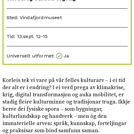
Sted: Vindafjordmuseet
Tid: 13.sept. 12-15
Universelt utformet:
Ja
Korleis tek vi vare på vår felles kulturarv – i ei tid
der alt er i endring? I ei verd prega av klimakrise,
krig, digital transformasjon og auka mobilitet, er
stadig fleire kulturminne og tradisjonar truga. Ikkje
berre dei fysiske spora – som bygningar,
kulturlandskap og handverk – men òg den
immaterielle arven: språk, kunnskap, forteljingar
og praksisar som bind samfunn saman.