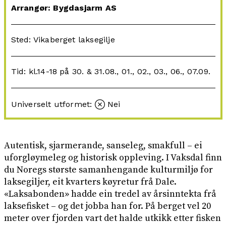
Arrangør: Bygdasjarm AS
Sted: Vikaberget laksegilje
Tid: kl.14-18 på 30. & 31.08., 01., 02., 03., 06., 07.09.
Universelt utformet:
Nei
Autentisk, sjarmerande, sanseleg, smakfull – ei
uforgløymeleg og historisk oppleving. I Vaksdal finn
du Noregs største samanhengande kulturmiljø for
laksegiljer, eit kvarters køyretur frå Dale.
«Laksabonden» hadde ein tredel av årsinntekta frå
laksefisket – og det jobba han for. På berget vel 20
meter over fjorden vart det halde utkikk etter fisken