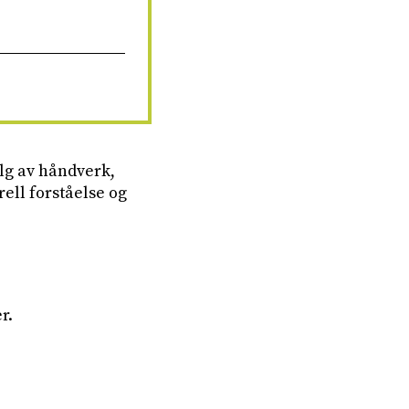
lg av håndverk,
ell forståelse og
r.