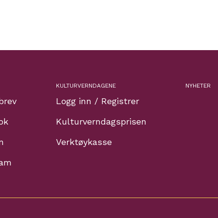
KULTURVERNDAGENE
NYHETER
brev
Logg inn / Registrer
ok
Kulturverndagsprisen
n
Verktøykasse
ram