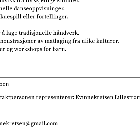
usikk fra forskjellige kulturer.
nelle danseoppvisninger.
kuespill eller fortellinger.
å lage tradisjonelle håndverk.
onstrasjoner av matlaging fra ulike kulturer.
ter og workshops for barn.
toon
taktpersonen representerer: Kvinnekretsen Lillestrø
innekretsen@gmail.com