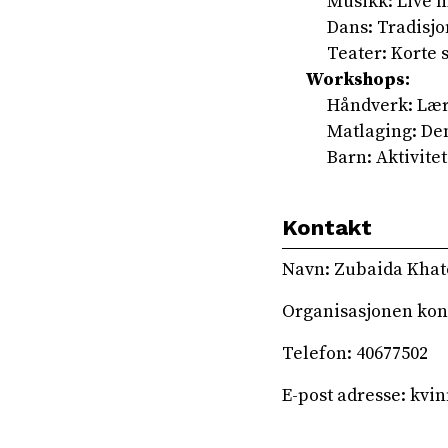
Musikk: Live m
Dans: Tradisjo
Teater: Korte s
Workshops:
Håndverk: Lær 
Matlaging: Dem
Barn: Aktivite
Kontakt
Navn: Zubaida Kha
Organisasjonen kon
Telefon: 40677502
E-post adresse: kv