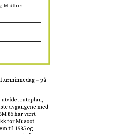
g Midttun
ulturminnedag – på
 utvidet ruteplan,
 faste avgangene med
BM 86 har vært
fikk for Museet
em til 1985 og