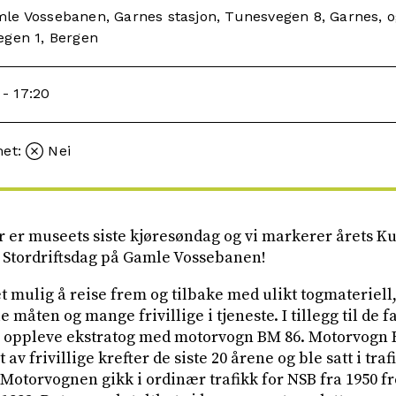
le Vossebanen, Garnes stasjon, Tunesvegen 8, Garnes, o
egen 1, Bergen
 - 17:20
met:
Nei
 er museets siste kjøresøndag og vi markerer årets K
 Stordriftsdag på Gamle Vossebanen!
 mulig å reise frem og tilbake med ulikt togmateriell,
 måten og mange frivillige i tjeneste. I tillegg til de
u oppleve ekstratog med motorvogn BM 86. Motorvogn 
av frivillige krefter de siste 20 årene og ble satt i tra
otorvognen gikk i ordinær trafikk for NSB fra 1950 fr