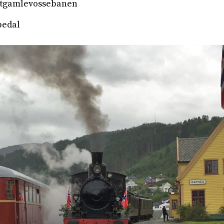
tgamlevossebanen
bedal