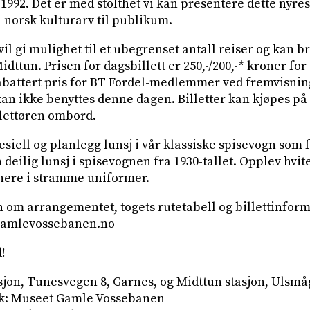
 1992. Det er med stolthet vi kan presentere dette nyres
norsk kulturarv til publikum.
vil gi mulighet til et ubegrenset antall reiser og kan b
ttun. Prisen for dagsbillett er 250,-/200,-* kroner for 
abattert pris for BT Fordel-medlemmer ved fremvisning
kan ikke benyttes denne dagen. Billetter kan kjøpes på
llettøren ombord.
esiell og planlegg lunsj i vår klassiske spisevogn som 
deilig lunsj i spisevognen fra 1930-tallet. Opplev hvite
nere i stramme uniformer.
 om arrangementet, togets rutetabell og billettinform
amlevossebanen.no
!
sjon, Tunesvegen 8, Garnes, og Midttun stasjon, Ulsm
ok: Museet Gamle Vossebanen