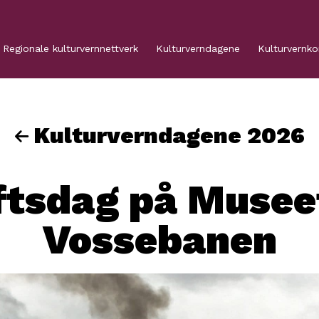
Regionale kulturvernnettverk
Kulturverndagene
Kulturvernk
Kulturverndagene 2026
ftsdag på Muse
Vossebanen