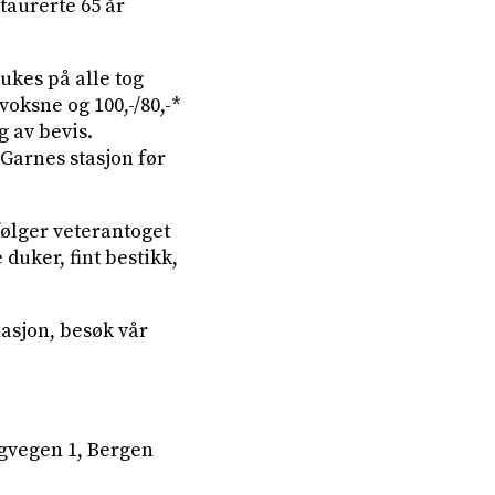
taurerte 65 år
rukes på alle tog
voksne og 100,-/80,-*
 av bevis.
 Garnes stasjon før
følger veterantoget
 duker, fint bestikk,
asjon, besøk vår
ågvegen 1, Bergen