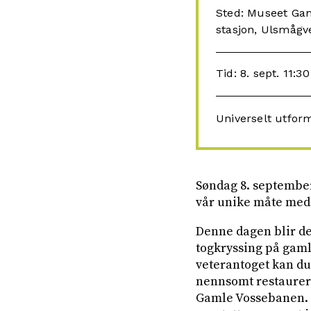
Sted: Museet Gam
stasjon, Ulsmågv
Tid: 8. sept. 11:30
Universelt utfor
Søndag 8. september
vår unike måte med
Denne dagen blir det
togkryssing på gamle
veterantoget kan d
nennsomt restaurert 
Gamle Vossebanen. M