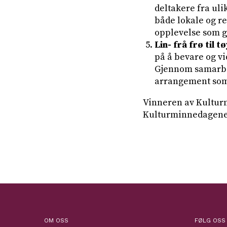
deltakere fra uli
både lokale og r
opplevelse som gj
Lin- frå frø til tø
på å bevare og vi
Gjennom samarbei
arrangement som 
Vinneren av Kulturm
Kulturminnedagene 
OM OSS
FØLG OSS