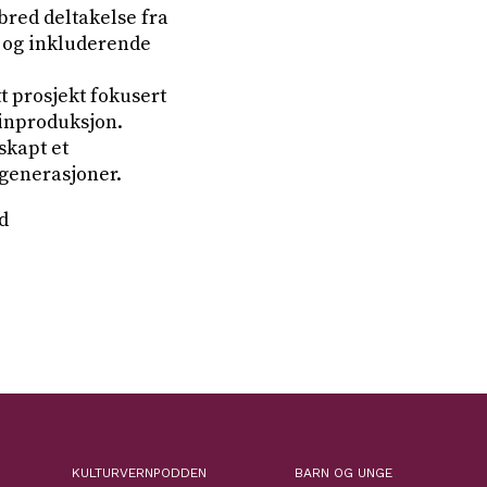
 bred deltakelse fra
e og inkluderende
t prosjekt fokusert
linproduksjon.
skapt et
generasjoner.
d
KULTURVERNPODDEN
BARN OG UNGE