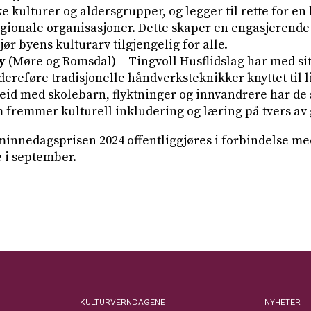
ke kulturer og aldersgrupper, og legger til rette for en
egionale organisasjoner. Dette skaper en engasjerend
ør byens kulturarv tilgjengelig for alle.
y
(Møre og Romsdal) – Tingvoll Husflidslag har med sit
dereføre tradisjonelle håndverksteknikker knyttet til 
d med skolebarn, flyktninger og innvandrere har de 
fremmer kulturell inkludering og læring på tvers av 
innedagsprisen 2024 offentliggjøres i forbindelse me
i september.
KULTURVERNDAGENE
NYHETER