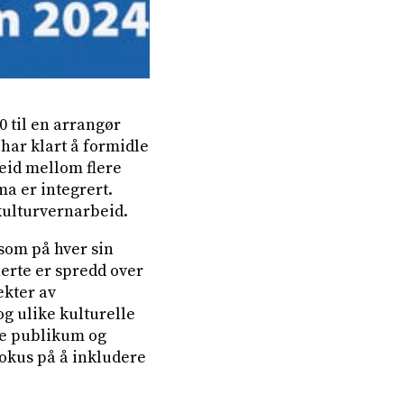
 til en arrangør
har klart å formidle
beid mellom flere
a er integrert.
t kulturvernarbeid.
som på hver sin
nerte er spredd over
ekter av
og ulike kulturelle
re publikum og
fokus på å inkludere