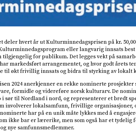
 deler hvert år ut Kulturminnedagsprisen på kr. 50,000
ulturminnedagsprogram eller langvarig innsats best 
n tilgjengelig for publikum. Det legges vekt på samar
 har markedsført arrangementet, og hvor godt årets tem
 til økt frivillig innsats og bidra til styrking av lokal
sen 2024 anerkjenner en rekke nominerte prosjekter 
evare, formidle og videreføre norsk kulturarv. De nomi
o i sør til Nordland i nord, og representerer et bredt sp
m involverer lokalsamfunn, frivillige organisasjoner, 
 nominerte har på en unik måte lykkes med å engasje
om ikke bar er lærerike, men som også har et tydelig 
r og nye samfunnsmedlemmer.