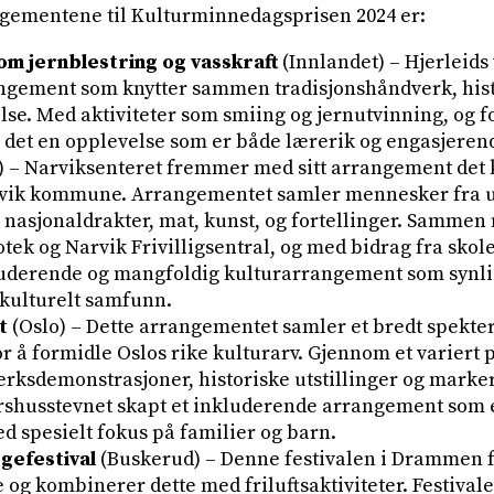
gementene til Kulturminnedagsprisen 2024 er:
om jernblestring og vasskraft
(Innlandet) – Hjerleids
angement som knytter sammen tradisjonshåndverk, his
se. Med aktiviteter som smiing og jernutvinning, og f
 det en opplevelse som er både lærerik og engasjerend
) – Narviksenteret fremmer med sitt arrangement det 
rvik kommune. Arrangementet samler mennesker fra u
, nasjonaldrakter, mat, kunst, og fortellinger. Sammen
tek og Narvik Frivilligsentral, og med bidrag fra skol
luderende og mangfoldig kulturarrangement som synlig
erkulturelt samfunn.
t
(Oslo) – Dette arrangementet samler et bredt spekter 
or å formidle Oslos rike kulturarv. Gjennom et varier
rksdemonstrasjoner, historiske utstillinger og marker
ershusstevnet skapt et inkluderende arrangement som 
d spesielt fokus på familier og barn.
gefestival
(Buskerud) – Denne festivalen i Drammen 
 og kombinerer dette med friluftsaktiviteter. Festival