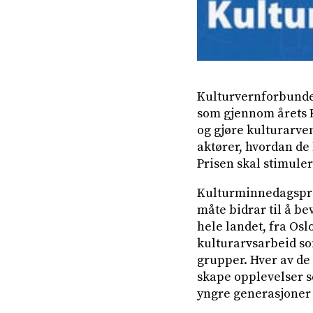
Kulturvernforbundet
som gjennom årets K
og gjøre kulturarve
aktører, hvordan de
Prisen skal stimulere
Kulturminnedagspri
måte bidrar til å b
hele landet, fra Osl
kulturarvsarbeid so
grupper. Hver av de
skape opplevelser s
yngre generasjone