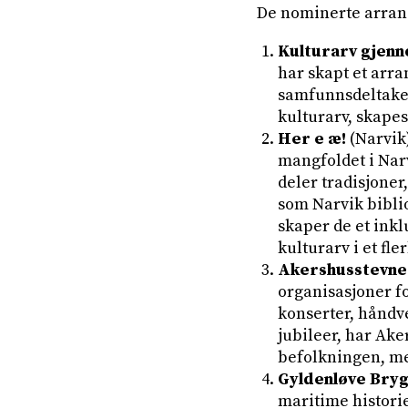
De nominerte arran
Kulturarv gjenn
har skapt et arr
samfunnsdeltakel
kulturarv, skapes
Her e æ!
(Narvik
mangfoldet i Na
deler tradisjoner
som Narvik biblio
skaper de et ink
kulturarv i et fl
Akershusstevne
organisasjoner f
konserter, håndve
jubileer, har Ak
befolkningen, me
Gyldenløve Bryg
maritime historie