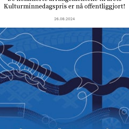
Kulturminnedagspris er nå offentliggjort!
26.08.2024