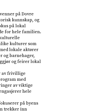
 venner på Dovre
torisk kunnskap, og
okus på lokal
e for hele familien.
kulturelle
like kulturer som
 med lokale aktører
er og barnehager,
gjør og feirer lokal
av frivillige
t program med
inger av viktige
engasjerer hele
fokuserer på byens
en trekker inn