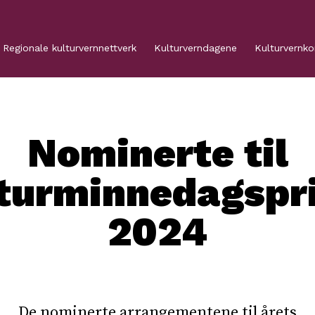
Regionale kulturvernnettverk
Kulturverndagene
Kulturvernk
Nominerte til
turminnedagspr
2024
De nominerte arrangementene til årets