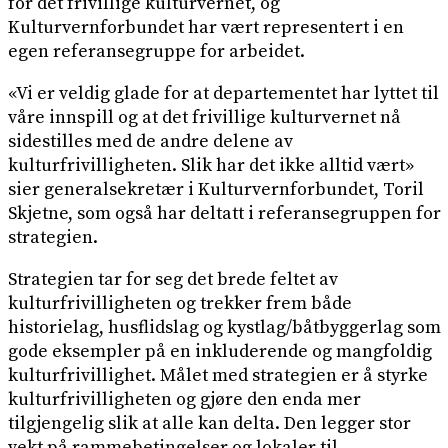
for det frivillige kulturvernet, og
Kulturvernforbundet har vært representert i en
egen referansegruppe for arbeidet.
«Vi er veldig glade for at departementet har lyttet til
våre innspill og at det frivillige kulturvernet nå
sidestilles med de andre delene av
kulturfrivilligheten. Slik har det ikke alltid vært»
sier generalsekretær i Kulturvernforbundet, Toril
Skjetne, som også har deltatt i referansegruppen for
strategien.
Strategien tar for seg det brede feltet av
kulturfrivilligheten og trekker frem både
historielag, husflidslag og kystlag/båtbyggerlag som
gode eksempler på en inkluderende og mangfoldig
kulturfrivillighet. Målet med strategien er å styrke
kulturfrivilligheten og gjøre den enda mer
tilgjengelig slik at alle kan delta. Den legger stor
vekt på rammebetingelser og lokaler til