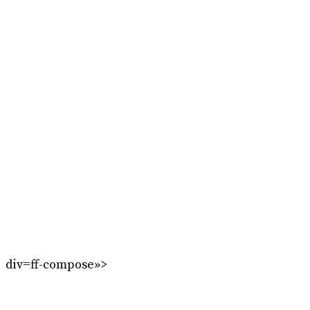
div=ff-compose»>