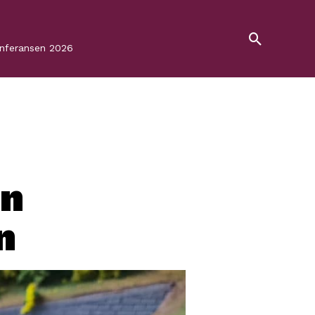
onferansen 2026
en
n