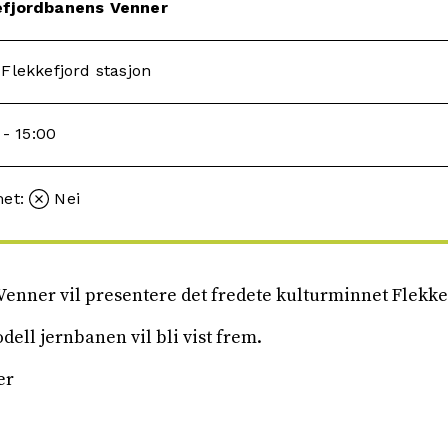
efjordbanens Venner
Flekkefjord stasjon
 - 15:00
met:
Nei
enner vil presentere det fredete kulturminnet Flekk
ell jernbanen vil bli vist frem.
er