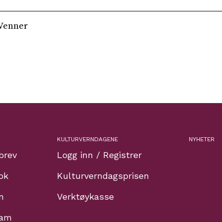
 Venner
KULTURVERNDAGENE
NYHETER
brev
Logg inn / Registrer
ok
Kulturverndagsprisen
n
Verktøykasse
ram