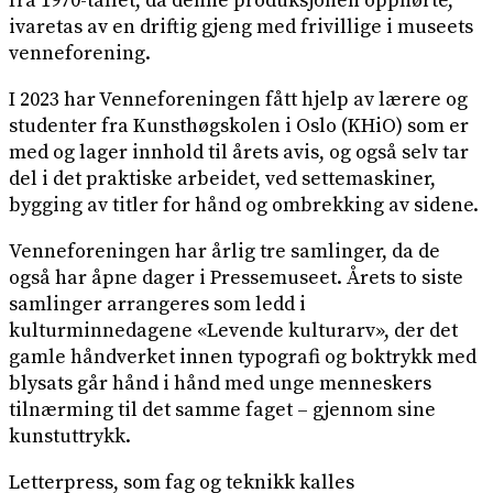
fra 1970-tallet, da denne produksjonen opphørte,
ivaretas av en driftig gjeng med frivillige i museets
venneforening.
I 2023 har Venneforeningen fått hjelp av lærere og
studenter fra Kunsthøgskolen i Oslo (KHiO) som er
med og lager innhold til årets avis, og også selv tar
del i det praktiske arbeidet, ved settemaskiner,
bygging av titler for hånd og ombrekking av sidene.
Venneforeningen har årlig tre samlinger, da de
også har åpne dager i Pressemuseet. Årets to siste
samlinger arrangeres som ledd i
kulturminnedagene «Levende kulturarv», der det
gamle håndverket innen typografi og boktrykk med
blysats går hånd i hånd med unge menneskers
tilnærming til det samme faget – gjennom sine
kunstuttrykk.
Letterpress, som fag og teknikk kalles