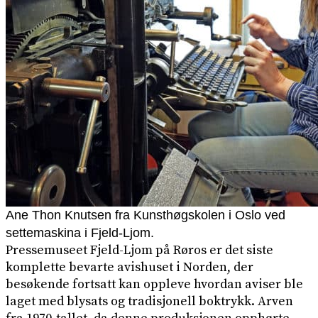
Ane Thon Knutsen fra Kunsthøgskolen i Oslo ved
settemaskina i Fjeld-Ljom.
Pressemuseet Fjeld-Ljom på Røros er det siste
komplette bevarte avishuset i Norden, der
besøkende fortsatt kan oppleve hvordan aviser ble
laget med blysats og tradisjonell boktrykk. Arven