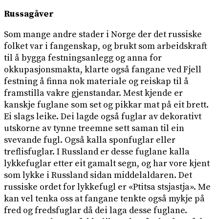
Russagåver
Som mange andre stader i Norge der det russiske
folket var i fangenskap, og brukt som arbeidskraft
til å bygga festningsanlegg og anna for
okkupasjonsmakta, klarte også fangane ved Fjell
festning å finna nok materiale og reiskap til å
framstilla vakre gjenstandar. Mest kjende er
kanskje fuglane som set og pikkar mat på eit brett.
Ei slags leike. Dei lagde også fuglar av dekorativt
utskorne av tynne treemne sett saman til ein
svevande fugl. Også kalla sponfuglar eller
treflisfuglar. I Russland er desse fuglane kalla
lykkefuglar etter eit gamalt segn, og har vore kjent
som lykke i Russland sidan middelaldaren. Det
russiske ordet for lykkefugl er «Ptitsa stsjastja». Me
kan vel tenka oss at fangane tenkte også mykje på
fred og fredsfuglar då dei laga desse fuglane.