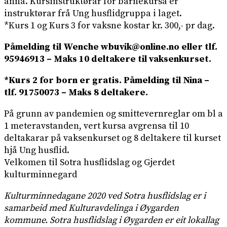
anna. Kursinstruktørar for barnekursa er
instruktørar frå Ung husflidgruppa i laget.
*Kurs 1 og Kurs 3 for vaksne kostar kr. 300,- pr dag.
Påmelding til Wenche wbuvik@online.no eller tlf.
95946913 – Maks 10 deltakere til vaksenkurset.
*Kurs 2 for born er gratis. Påmelding til Nina –
tlf. 91750073 – Maks 8 deltakere.
På grunn av pandemien og smittevernreglar om bl a
1 meteravstanden, vert kursa avgrensa til 10
deltakarar på vaksenkurset og 8 deltakere til kurset
hjå Ung husflid.
Velkomen til Sotra husflidslag og Gjerdet
kulturminnegard
Kulturminnedagane 2020 ved Sotra husflidslag er i
samarbeid med Kulturavdelinga i Øygarden
kommune. Sotra husflidslag i Øygarden er eit lokallag