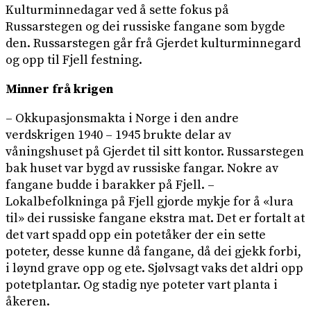
Kulturminnedagar ved å sette fokus på
Russarstegen og dei russiske fangane som bygde
den. Russarstegen går frå Gjerdet kulturminnegard
og opp til Fjell festning.
Minner frå krigen
– Okkupasjonsmakta i Norge i den andre
verdskrigen 1940 – 1945 brukte delar av
våningshuset på Gjerdet til sitt kontor. Russarstegen
bak huset var bygd av russiske fangar. Nokre av
fangane budde i barakker på Fjell. –
Lokalbefolkninga på Fjell gjorde mykje for å «lura
til» dei russiske fangane ekstra mat. Det er fortalt at
det vart spadd opp ein potetåker der ein sette
poteter, desse kunne då fangane, då dei gjekk forbi,
i løynd grave opp og ete. Sjølvsagt vaks det aldri opp
potetplantar. Og stadig nye poteter vart planta i
åkeren.