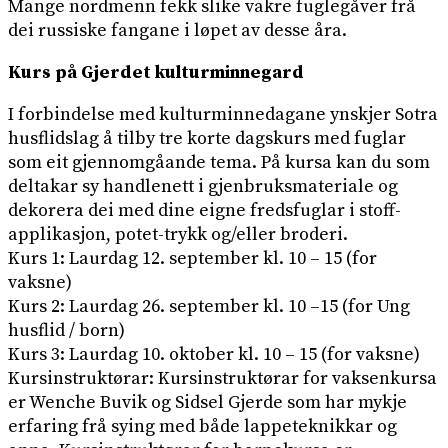
Mange nordmenn fekk slike vakre fuglegåver frå
dei russiske fangane i løpet av desse åra.
Kurs på Gjerdet kulturminnegard
I forbindelse med kulturminnedagane ynskjer Sotra
husflidslag å tilby tre korte dagskurs med fuglar
som eit gjennomgåande tema. På kursa kan du som
deltakar sy handlenett i gjenbruksmateriale og
dekorera dei med dine eigne fredsfuglar i stoff-
applikasjon, potet-trykk og/eller broderi.
Kurs 1: Laurdag 12. september kl. 10 – 15 (for
vaksne)
Kurs 2: Laurdag 26. september kl. 10 –15 (for Ung
husflid / born)
Kurs 3: Laurdag 10. oktober kl. 10 – 15 (for vaksne)
Kursinstruktørar: Kursinstruktørar for vaksenkursa
er Wenche Buvik og Sidsel Gjerde som har mykje
erfaring frå sying med både lappeteknikkar og