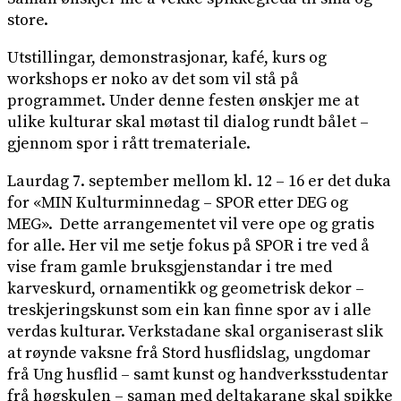
store.
Utstillingar, demonstrasjonar, kafé, kurs og
workshops er noko av det som vil stå på
programmet. Under denne festen ønskjer me at
ulike kulturar skal møtast til dialog rundt bålet –
gjennom spor i rått tremateriale.
Laurdag 7. september mellom kl. 12 – 16 er det duka
for «MIN Kulturminnedag – SPOR etter DEG og
MEG». Dette arrangementet vil vere ope og gratis
for alle. Her vil me setje fokus på SPOR i tre ved å
vise fram gamle bruksgjenstandar i tre med
karveskurd, ornamentikk og geometrisk dekor –
treskjeringskunst som ein kan finne spor av i alle
verdas kulturar. Verkstadane skal organiserast slik
at røynde vaksne frå Stord husflidslag, ungdomar
frå Ung husflid – samt kunst og handverksstudentar
frå høgskulen – saman med deltakarane skal spikke