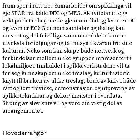
fram spor i rått tre. Samarbeidet om spikkinga vil
gje SPOR frå både DEG og MEG. Aktivitetane legg
vekt på det relasjonelle gjennom dialog; kven er DU
og kven er EG? Gjennom samtalar og dialog kan
museet og dei frivillige saman med deltakarane
utveksla forteljingar og få innsyn i kvarandre sine
kulturar. Noko som kan skape både nettverk og
forbindelsar mellom ulike grupper representert i
lokalmiljøet. Innhaldet i spikkeverkstadane vil ta
for seg kunnskap om ulike treslag, kulturhistorie
knytt til bruken av ulike treslag, bruk av kniv i både
rått og tørt trevirke, demonstrasjon og utprøving av
spikketeknikkar og dekor/ mønster i overflata.
Sliping av sløv kniv vil og vere ein viktig del av
arrangementet.
Hovedarrangør