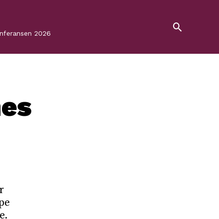
onferansen 2026
nes
r
ape
e.