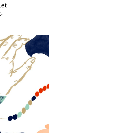
det
.