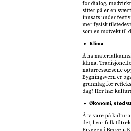
for dialog, medvirk
sitter på er en svæ
innsats under festiv
mer fysisk tilstede
som en motvekt til 
Klima
Å ha materialkunnska
klima. Tradisjonel
naturressursene opp
Bygningsvern er også
grunnlag for refleks
dag? Her har kultur
Økonomi, stedsut
Å ta vare på kultur
det, hvor folk tiltr
Bryggen i Bergen. K