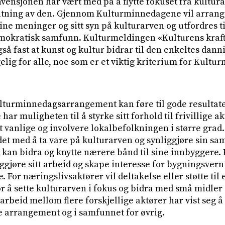
vensjonen har vært med på å flytte fokuset fra kultura
ning av den. Gjennom Kulturminnedagene vil arrang
ine meninger og sitt syn på kulturarven og utfordres ti
demokratisk samfunn. Kulturmeldingen «Kulturens kraft
gså fast at kunst og kultur bidrar til den enkeltes dan
elig for alle, noe som er et viktig kriterium for Kult
turminnedagsarrangement kan føre til gode resultater
ar muligheten til å styrke sitt forhold til frivillige ak
vanlige og involvere lokalbefolkningen i større grad. 
idet med å ta vare på kulturarven og synliggjøre sin s
kan bidra og knytte nærere bånd til sine innbyggere.
ggjøre sitt arbeid og skape interesse for bygningsvern
e. For næringslivsaktører vil deltakelse eller støtte ti
r å sette kulturarven i fokus og bidra med små midler
rbeid mellom flere forskjellige aktører har vist seg å 
e arrangement og i samfunnet for øvrig.