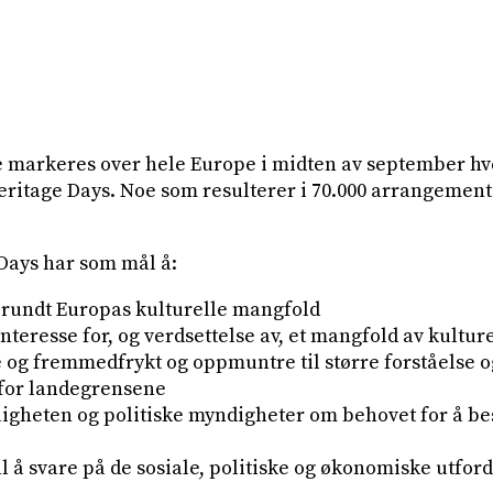
arkeres over hele Europe i midten av september hver
itage Days. Noe som resulterer i 70.000 arrangement 
Days har som mål å:
 rundt Europas kulturelle mangfold
interesse for, og verdsettelse av, et mangfold av kultur
 og fremmedfrykt og oppmuntre til større forståelse o
for landegrensene
ligheten og politiske myndigheter om behovet for å b
il å svare på de sosiale, politiske og økonomiske utford