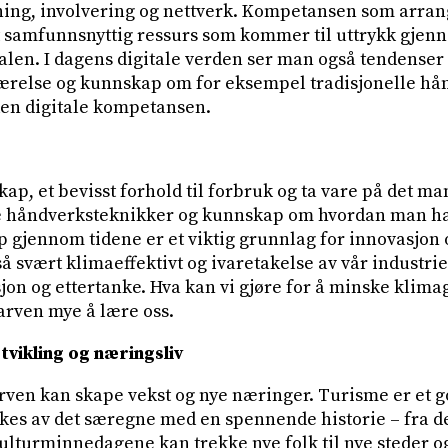
ning, involvering og nettverk. Kompetansen som arra
rt samfunnsnyttig ressurs som kommer til uttrykk gjen
alen. I dagens digitale verden ser man også tendenser t
værelse og kunnskap om for eksempel tradisjonelle hå
den digitale kompetansen.
p, et bevisst forhold til forbruk og ta vare på det ma
le håndverksteknikker og kunnskap om hvordan man ha
 gjennom tidene er et viktig grunnlag for innovasjon o
 svært klimaeffektivt og ivaretakelse av vår industriel
jon og ettertanke. Hva kan vi gjøre for å minske klima
arven mye å lære oss.
vikling og næringsliv
arven kan skape vekst og nye næringer. Turisme er et 
ekkes av det særegne med en spennende historie – fra d
ulturminnedagene kan trekke nye folk til nye steder o