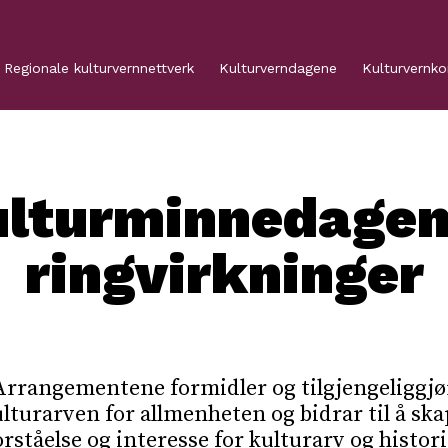
Regionale kulturvernnettverk
Kulturverndagene
Kulturvernk
lturminnedage
ringvirkninger
Arrangementene formidler og tilgjengeliggjø
lturarven for allmenheten og bidrar til å sk
orståelse og interesse for kulturarv og histori