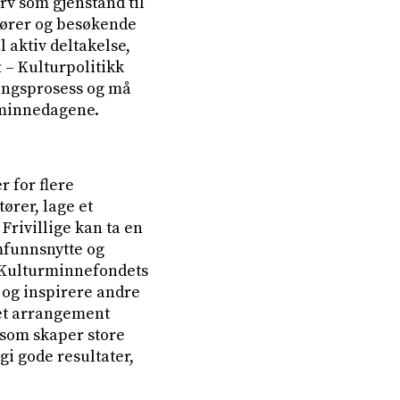
rv som gjenstand til
ører og besøkende
l aktiv deltakelse,
 – Kulturpolitikk
ningsprosess og må
urminnedagene.
 for flere
tører, lage et
Frivillige kan ta en
amfunnsnytte og
 Kulturminnefondets
 og inspirere andre
l et arrangement
 som skaper store
gi gode resultater,