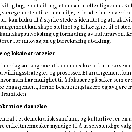
frivillig lag, en utstilling, et museum eller lignende. K
g særegenheten til et nærmiljø, et land eller en verden
ur kan bidra til å styrke stedets identitet og attraktivit
ngement kan skape stolthet og tilhørighet til et ste
 kunnskapsutveksling og formidling av kulturarven. Kre
torer for innovasjon og bærekraftig utvikling.
e og lokale strategier
innedagsarrangement kan man sikre at kulturarven er 
 utviklingsstrategier og prosesser. Et arrangement ka
vor man har mulighet til å fokusere på saker som er s
ke engasjement, forme beslutningstakere og avgjøre hv
r framtiden.
okrati og dannelse
entral i et demokratisk samfunn, og kulturlivet er en a
re enkeltmennesker myndige til å ta selvstendige valg