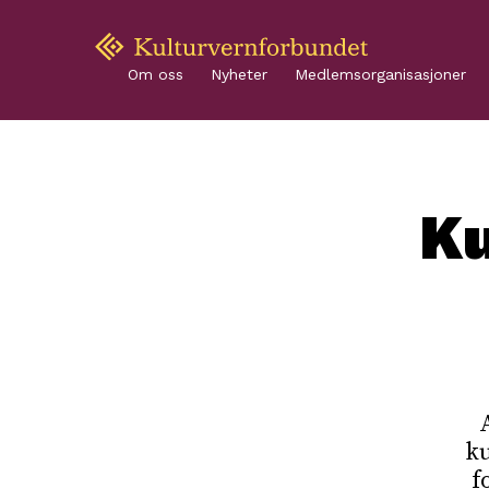
Om oss
Nyheter
Medlemsorganisasjoner
Ku
ku
f