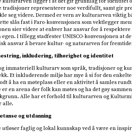
kulturarven ligger i at det gir grunnlag for identitet o
e tradisjoner representerer noe verdifullt, samt gir p
kle seg videre. Dermed er vern av kulturarven viktig b
tte slås fast i Faro-konvensjonen som vektlegger menne
nen sier videre at enhver har ansvar for å respektere 
egen. I tillegg stadfester UNESCO-konvensjonen at det 
k ansvar å bevare kultur- og naturarven for fremtide
mestring, inkludering, tilhørighet og identitet
og immateriell kulturarv som språk, tradisjoner og 
rykk. Et inkluderende miljø har mye å si for den enkelt
odt å ha en møteplass eller en aktivitet å samles rundt
er en arena der folk kan møtes og ha det gøy sammen
grunn. Alle har et forhold til kulturarven og Kultur
 alle.
etanse og utdanning
utløser faglig og lokal kunnskap ved å være en inspi