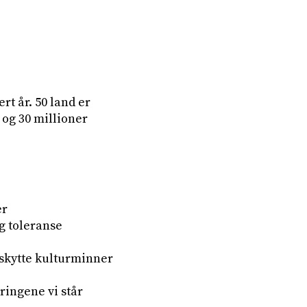
t år. 50 land er
og 30 millioner
er
g toleranse
eskytte kulturminner
ringene vi står