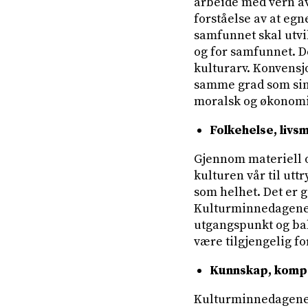
arbeide med vern av 
forståelse av at egn
samfunnet skal utvi
og for samfunnet. De
kulturarv. Konvensjo
samme grad som sin 
moralsk og økonomis
Folkehelse, livs
Gjennom materiell 
kulturen vår til utt
som helhet. Det er g
Kulturminnedagene 
utgangspunkt og bak
være tilgjengelig for
Kunnskap, komp
Kulturminnedagene 