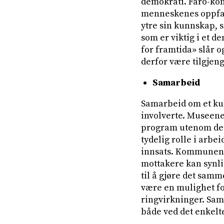
demokrati. Faro-kon
menneskenes oppfat
ytre sin kunnskap, s
som er viktig i et 
for framtida» slår o
derfor være tilgjeng
Samarbeid
Samarbeid om et kul
involverte. Museene h
program utenom det 
tydelig rolle i arbe
innsats. Kommunen 
mottakere kan synli
til å gjøre det samm
være en mulighet fo
ringvirkninger. Sama
både ved det enkelt