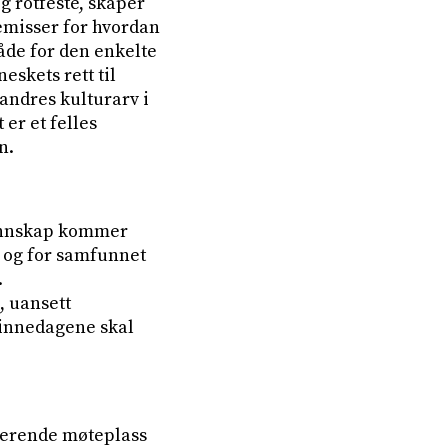
g rotfeste, skaper
remisser for hvordan
åde for den enkelte
skets rett til
andres kulturarv i
er et felles
n.
kunnskap kommer
e og for samfunnet
.
, uansett
minnedagene skal
rerende møteplass