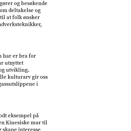
ngører og besøkende
nom deltakelse og
il at folk ønsker
ndverksteknikker,
n har er bra for
r utnyttet
g utvikling.
le kulturarv gir oss
gassutslippene i
godt eksempel på
en Kinesiske mur til
g skape interesse