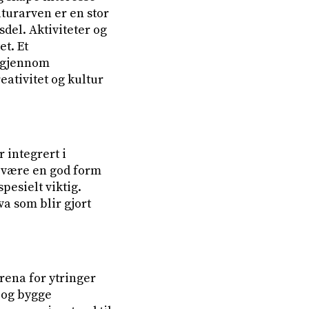
ulturarven er en stor
sdel. Aktiviteter og
et. Et
d gjennom
ativitet og kultur
integrert i
n være en god form
pesielt viktig.
a som blir gjort
rena for ytringer
 og bygge