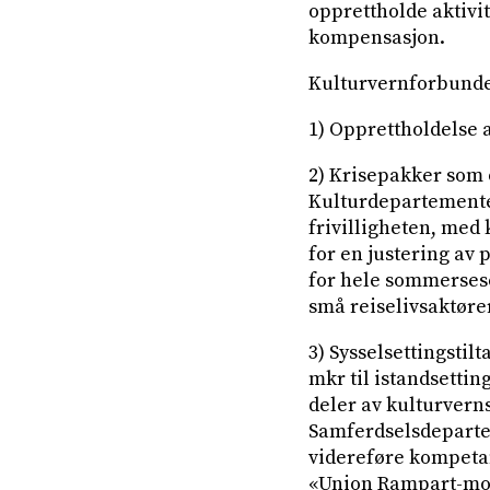
opprettholde aktivit
kompensasjon.
Kulturvernforbundet
1) Opprettholdelse a
2) Krisepakker som 
Kulturdepartementet
frivilligheten, med 
for en justering av p
for hele sommerseson
små reiselivsaktøre
3) Sysselsettingstilt
mkr til istandsettin
deler av kulturvern
Samferdselsdepartem
videreføre kompetans
«Union Rampart-mod