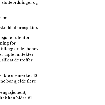
r støtteordninger og
den:
skudd til prosjekter.
sasjoner utenfor
ning for
 tillegg er det behov
ker tapte inntekter
slik at de treffer
det ble øremerket 40
ene bør gjelde flere
e engasjement,
tak kan bidra til