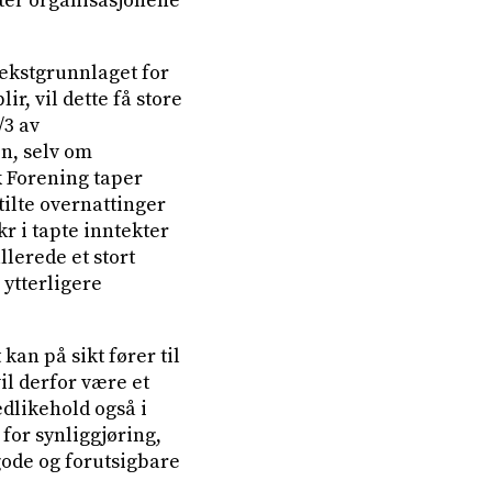
enter organisasjonene
ekstgrunnlaget for
ir, vil dette få store
/3 av
n, selv om
k Forening taper
tilte overnattinger
r i tapte inntekter
llerede et stort
ytterligere
kan på sikt fører til
il derfor være et
edlikehold også i
for synliggjøring,
gode og forutsigbare