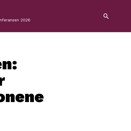
onferansen 2026
n:
r
jonene