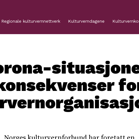
Regionale kulturvernnettverk
Kulturverndagene
Kulturvernk
orona-situasjone
konsekvenser fo
rvernorganisas
Norges kulturvernforbund har foretatt en