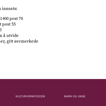
s innsats:
1400 post 70
t post 55
l
m å utvide
er, gitt øremerkede
KULTURVERNPODDEN
BARN OG UNGE