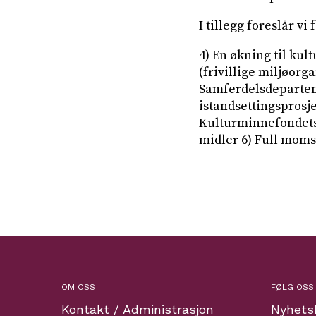
I tillegg foreslår v
4) En økning til kul
(frivillige miljøorg
Samferdelsdeparteme
istandsettingsprosj
Kulturminnefondets 
midler 6) Full mo
OM OSS
FØLG OSS
Kontakt / Administrasjon
Nyhets