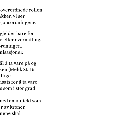
 overordnede rollen
kker. Vi ser
asjonsordningene.
gjelder bare for
 eller overnatting.
ordningen.
nisasjoner.
l å ta vare på og
en (Meld. St. 16
llige
sats for å ta vare
s som i stor grad
 med en inntekt som
er av kroner.
onene skal