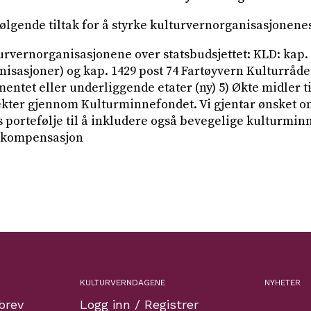
i følgende tiltak for å styrke kulturvernorganisasjonene
turvernorganisasjonene over statsbudsjettet: KLD: kap. 
anisasjoner) og kap. 1429 post 74 Fartøyvern Kulturråde
ntet eller underliggende etater (ny) 5) Økte midler ti
ekter gjennom Kulturminnefondet. Vi gjentar ønsket o
portefølje til å inkludere også bevegelige kulturminn
mskompensasjon
KULTURVERNDAGENE
NYHETER
brev
Logg inn / Registrer