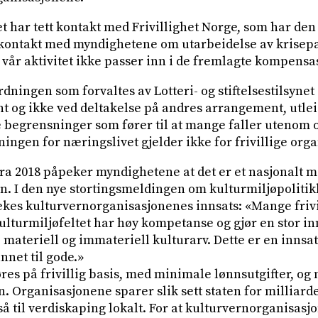
 har tett kontakt med Frivillighet Norge, som har den
og kontakt med myndighetene om utarbeidelse av krisepa
v vår aktivitet ikke passer inn i de fremlagte kompens
ingen som forvaltes av Lotteri- og stiftelsestilsynet 
 og ikke ved deltakelse på andres arrangement, utleie
e begrensninger som fører til at mange faller utenom 
ingen for næringslivet gjelder ikke for frivillige orga
ra 2018 påpeker myndighetene at det er et nasjonalt må
n. I den nye stortingsmeldingen om kulturmiljøpolitikk
ekes kulturvernorganisasjonenes innsats: «Mange frivi
lturmiljøfeltet har høy kompetanse og gjør en stor inn
materiell og immateriell kulturarv. Dette er en innsat
net til gode.»
res på frivillig basis, med minimale lønnsutgifter, og
ten. Organisasjonene sparer slik sett staten for milliard
å til verdiskaping lokalt. For at kulturvernorganisasj