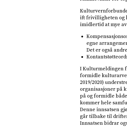
Kulturvernforbundet
ift frivilligheten 
imidlertid at mye a
Kompensasjonsordn
egne arrangement
Det er også andr
Kontantstøtteordn
I Kulturmeldingen f
formidle kulturarve
2019/2020) understr
organisasjoner på ku
på og formidle både 
kommer hele samfun
Denne innsatsen gjø
går tilbake til drif
Innsatsen bidrar ogs