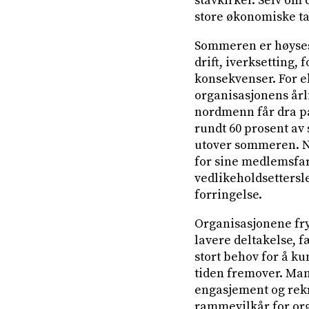
stavkirker. Selv om 
store økonomiske ta
Sommeren er høyses
drift, iverksetting, 
konsekvenser. For 
organisasjonens år
nordmenn får dra på
rundt 60 prosent av 
utover sommeren. No
for sine medlemsfart
vedlikeholdsettersl
forringelse.
Organisasjonene fryk
lavere deltakelse, 
stort behov for å ku
tiden fremover. Man
engasjement og rekr
rammevilkår for or