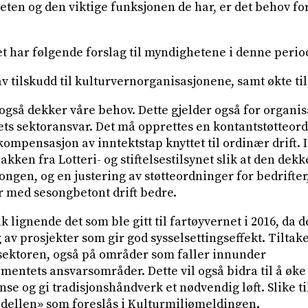
eten og den viktige funksjonen de har, er det behov fo
 har følgende forslag til myndighetene i denne perio
v tilskudd til kulturvernorganisasjonene, samt økte til
også dekker våre behov. Dette gjelder også for organi
s sektoransvar. Det må opprettes en kontantstøtteord
kompensasjon av inntektstap knyttet til ordinær drift. I
akken fra Lotteri- og stiftelsestilsynet slik at den dek
gen, og en justering av støtteordninger for bedrifter, 
r med sesongbetont drift bedre.
ak lignende det som ble gitt til fartøyvernet i 2016, da 
g av prosjekter som gir god sysselsettingseffekt. Tiltak
sektoren, også på områder som faller innunder
entets ansvarsområder. Dette vil også bidra til å øk
e og gi tradisjonshåndverk et nødvendig løft. Slike til
ellen» som foreslås i Kulturmiljømeldingen.