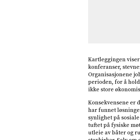
Kartleggingen viser
konferanser, stevner
Organisasjonene job
perioden, for å hol
ikke store økonomis
Konsekvensene er de
har funnet løsninge
synlighet på sosial
tuftet på fysiske m
utleie av båter og r