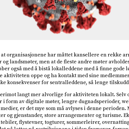
 at organisasjonene har måttet kansellere en rekke 
 og landsmøter, men at de fleste andre møter avholdes 
ber også med å bistå lokalleddene med å finne gode l
de aktiviteten oppe og ha kontakt med sine medlemmer
ke konsekvenser for sentralleddene, så lenge tilskud
rimot langt mer alvorlige for aktiviteten lokalt. Sel
r i form av digitale møter, lengre dugnadsperioder, we
e medier, er det mye som må avlyses i denne perioden. 
øter og gjenstander, store arrangementer og turisme. E
utebiler, flystevner, togturer, sommerleirer, overnatting