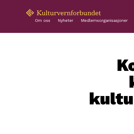
Om oss
Nyheter
Medlemsorganisasjoner
K
kultu