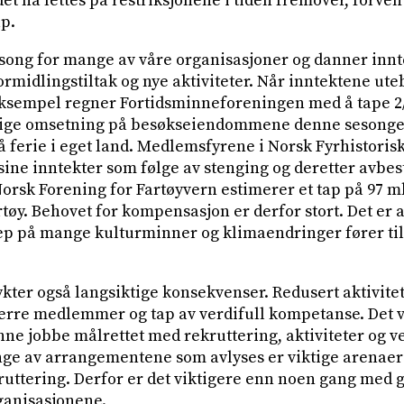
det nå lettes på restriksjonene i tiden fremover, forv
p.
ong for mange av våre organisasjoner og danner innt
formidlingstiltak og nye aktiviteter. Når inntektene utebl
eksempel regner Fortidsminneforeningen med å tape 2
lige omsetning på besøkseiendommene denne sesonge
 ferie i eget land. Medlemsfyrene i Norsk Fyrhistoris
sine inntekter som følge av stenging og deretter avbes
rsk Forening for Fartøyvern estimerer et tap på 97 mk
øy. Behovet for kompensasjon er derfor stort. Det er a
ep på mange kulturminner og klimaendringer fører til 
ter også langsiktige konsekvenser. Redusert aktivitet 
færre medlemmer og tap av verdifull kompetanse. Det v
nne jobbe målrettet med rekruttering, aktiviteter og v
ge av arrangementene som avlyses er viktige arenaer 
uttering. Derfor er det viktigere enn noen gang med 
ganisasjonene.