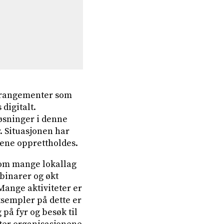
arrangementer som
digitalt.
øsninger i denne
. Situasjonen har
dene opprettholdes.
v om mange lokallag
binarer og økt
Mange aktiviteter er
ksempler på dette er
 på fyr og besøk til