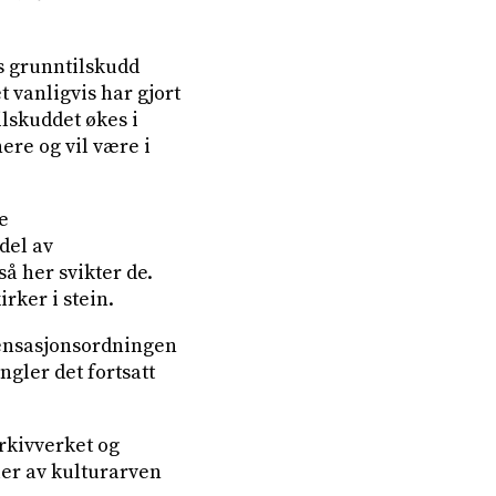
s grunntilskudd
t vanligvis har gjort
tilskuddet økes i
nere og vil være i
e
del av
å her svikter de.
rker i stein.
pensasjonsordningen
ngler det fortsatt
Arkivverket og
eler av kulturarven