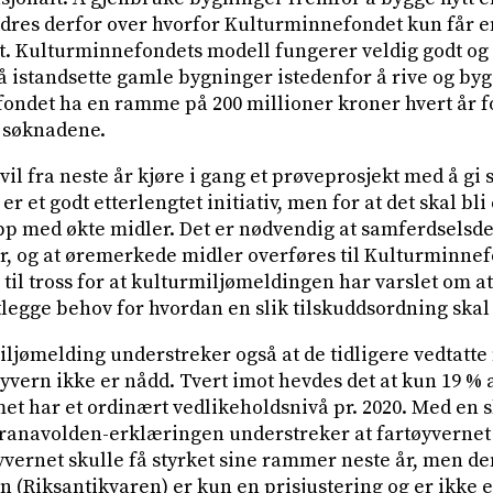
undres derfor over hvorfor Kulturminnefondet kun får e
t. Kulturminnefondets modell fungerer veldig godt og e
l å istandsette gamle bygninger istedenfor å rive og bygg
ndet ha en ramme på 200 millioner kroner hvert år f
e søknadene.
l fra neste år kjøre i gang et prøveprosjekt med å gi st
er et godt etterlengtet initiativ, men for at det skal bl
pp med økte midler. Det er nødvendig at samferdselsd
ar, og at øremerkede midler overføres til Kulturminnef
, til tross for at kulturmiljømeldingen har varslet om a
artlegge behov for hvordan en slik tilskuddsordning ska
ljømelding understreker også at de tidligere vedtatt
yvern ikke er nådd. Tvert imot hevdes det at kun 19 % 
 har et ordinært vedlikeholdsnivå pr. 2020. Med en sl
anavolden-erklæringen understreker at fartøyvernet 
øyvernet skulle få styrket sine rammer neste år, men d
rn (Riksantikvaren) er kun en prisjustering og er ikke et