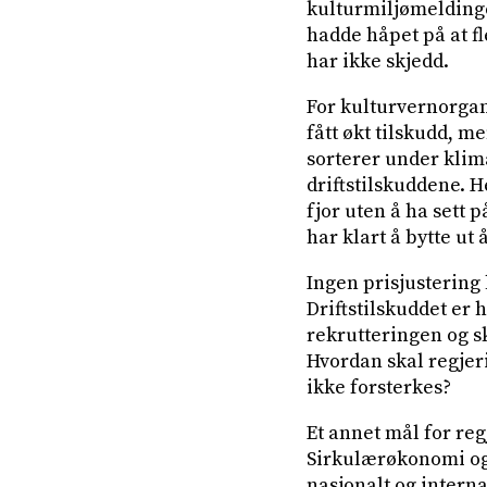
kulturmiljømeldingen
hadde håpet på at f
har ikke skjedd.
For kulturvernorgan
fått økt tilskudd, m
sorterer under klima
driftstilskuddene. 
fjor uten å ha sett p
har klart å bytte ut 
Ingen prisjustering 
Driftstilskuddet er 
rekrutteringen og s
Hvordan skal regje
ikke forsterkes?
Et annet mål for reg
Sirkulærøkonomi og 
nasjonalt og interna