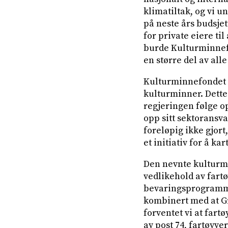
klimatiltak, og vi 
på neste års budsjet
for private eiere ti
burde Kulturminnefo
en større del av all
Kulturminnefondet vi
kulturminner. Dette 
regjeringen følge o
opp sitt sektoransv
foreløpig ikke gjort
et initiativ for å k
Den nevnte kulturmi
vedlikehold av fartø
bevaringsprogrammet
kombinert med at Gr
forventet vi at fart
av post 74, fartøyve