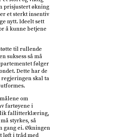
n prisjustert økning
r et sterkt insentiv
e nytt. Ideelt sett
or å kunne betjene
øtte til rullende
i en suksess så må
epartementet følger
ondet. Dette har de
t regjeringen skal ta
l utformes.
e målene om
av fartøyene i
ik fallitterklæring,
må styrkes, så
en gang ei. Økningen
 løft i tråd med