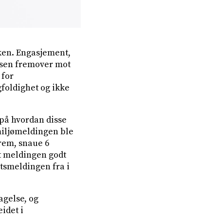
kken. Engasjement,
ursen fremover mot
 for
gfoldighet og ikke
 på hvordan disse
rmiljømeldingen ble
frem, snaue 6
gt meldingen godt
etsmeldingen fra i
agelse, og
idet i