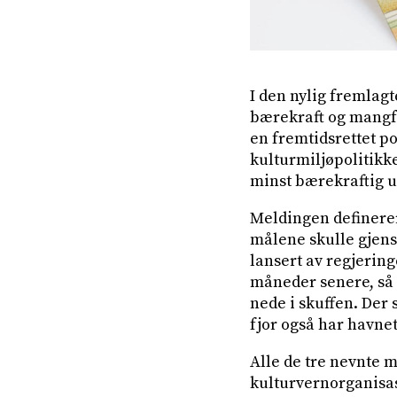
I den nylig fremlag
bærekraft og mangfo
en fremtidsrettet po
kulturmiljøpolitikk
minst bærekraftig u
Meldingen definerer
målene skulle gjens
lansert av regjeringe
måneder senere, så s
nede i skuffen. Der 
fjor også har havnet
Alle de tre nevnte 
kulturvernorganisasj