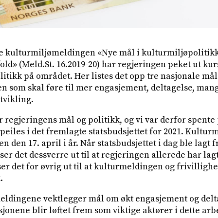
te kulturmiljømeldingen «Nye mål i kulturmiljøpoliti
ld» (Meld.St. 16.2019-20) har regjeringen peket ut k
litikk på området. Her listes det opp tre nasjonale mål
en som skal føre til mer engasjement, deltagelse, man
tvikling.
 regjeringens mål og politikk, og vi var derfor spente
peiles i det fremlagte statsbudsjettet for 2021. Kultu
n den 17. april i år. Når statsbudsjettet i dag ble lagt 
er det dessverre ut til at regjeringen allerede har la
ser det for øvrig ut til at kulturmeldingen og frivilligh
.
meldingene vektlegger mål om økt engasjement og delt
onene blir løftet frem som viktige aktører i dette arbe