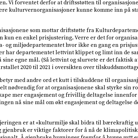
. Vi forventet derfor at driftsstøtten til organisasjon
lere kulturvernorganisasjoner kunne komme inn på sta
isasjonene som mottar driftstøtte fra Kulturdepartem
en kun en enkel prisjustering. Verre er det for organi
- og miljødepartementet hvor ikke en gang en prisjuster
Her har departementet lettvint klippet og limt inn de
å sine egne mål. (Så lettvint og slurvete er det faktisk
årstallet 2020 til 2021 i oversikten over tilskuddsmottag
betyr med andre ord et kutt i tilskuddene til organisas
helt nødvendig for at organisasjonene skal styrke sin ro
kape mer engasjement og frivillig deltagelse innenfor 
ringen nå sine mål om økt engasjement og deltagelse
jeringen er at «kulturmiljø skal bidra til bærekraftig u
gjenbruk er viktige faktorer for å nå de klimapolitis
sjonalt. Å gjenbruke bygninger fremfor å bygge nytt er 