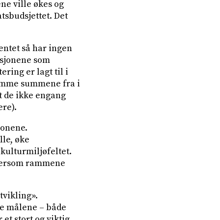
ene ville økes og
tsbudsjettet. Det
entet så har ingen
sasjonene som
ing er lagt til i
 samme summene fra i
 at de ikke engang
ere).
jonene.
lle, øke
kulturmiljøfeltet.
 dersom rammene
tvikling».
ke målene – både
et stort og viktig