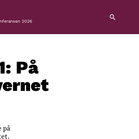
onferansen 2026
1: På
vernet
e på
tet.