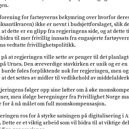
gen.
 forening for fartøyverns bekymring over hvorfor dere
ksantikvaren) ikke er nevnt i budsjettforslaget, slik de
 at dette er en glipp fra regjeringens side, og at dette 
ll bidra til mer frivillig innsats fra engasjerte fartøyver
s vedtatte frivillighetspolitikk.
på at regjeringen ville sette av penger til det planlagt
på Urnes. Den æreverdige stavkirken er unik og er en 
 burde føles forpliktende nok for regjeringen, men ogs
t det settes av midler til vedlikehold av middelalderki
regjeringens følger opp sine løfter om å øke momskom
roner, men ifølge beregninger fra Frivillighet Norge ma
er for å nå målet om full momskompensasjon.
egjeringen ros for å styrke satsingen på digitalisering i 
 Dette er et viktig arbeid som vil bidra til at viktige d