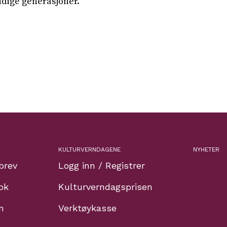
tidige generasjoner.
KULTURVERNDAGENE
NYHETER
brev
Logg inn / Registrer
ok
Kulturverndagsprisen
n
Verktøykasse