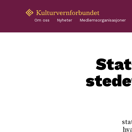
Om oss
Nyheter
Medlemsorganisasjoner
Stat
stede
sta
hva