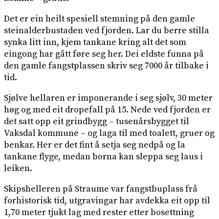
Det er ein heilt spesiell stemning på den gamle
steinalderbustaden ved fjorden. Lar du berre stilla
synka litt inn, kjem tankane kring alt det som
eingong har gått føre seg her. Dei eldste funna på
den gamle fangstplassen skriv seg 7000 år tilbake i
tid.
Sjølve hellaren er imponerande i seg sjølv, 30 meter
høg og med eit dropefall på 15. Nede ved fjorden er
det satt opp eit grindbygg – tusenårsbygget til
Vaksdal kommune – og laga til med toalett, gruer og
benkar. Her er det fint å setja seg nedpå og la
tankane flyge, medan borna kan sleppa seg laus i
leiken.
Skipshelleren på Straume var fangstbuplass frå
forhistorisk tid, utgravingar har avdekka eit opp til
1,70 meter tjukt lag med rester etter bosettning