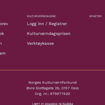
KULTURVERNDAGENE
NYHETER
brev
Logg inn / Registrer
ok
Kulturverndagsprisen
n
Verktøykasse
ram
Norges Kulturvernforbund
Øvre Slottsgate 2b, 0157 Oslo
Org. nr.: 975977420
Laget av
Innoventi
og
Kodeks