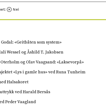
met:
Nei
 Godal: «Geitbåten som system»
ali Wessel og Åshild T. Jakobsen
 Oterholm og Olav Vaagsand: «Laksevorpå»
sjektet «Lys i gamle hus» ved Runa Tunheim
med Halsakoret
uttrykk ved Harald Bersås
ved Peder Vaagland