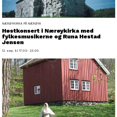
NÆRØYKIRKA PÅ NÆRØYA
Høstkonsert i Nærøykirka med
fylkesmusikerne og Runa Hestad
Jensen
12. sep. kl 17:00- 23:00