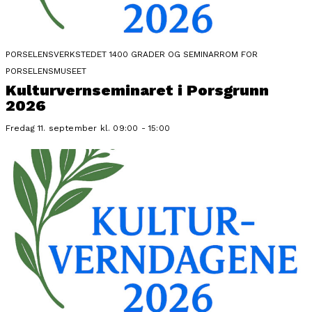
PORSELENSVERKSTEDET 1400 GRADER OG SEMINARROM FOR
PORSELENSMUSEET
Kulturvernseminaret i Porsgrunn
2026
Fredag 11. september kl. 09:00 - 15:00