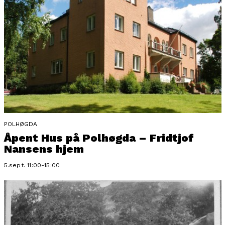
POLHØGDA
Åpent Hus på Polhøgda – Fridtjof
Nansens hjem
5.sept. 11:00-15:00