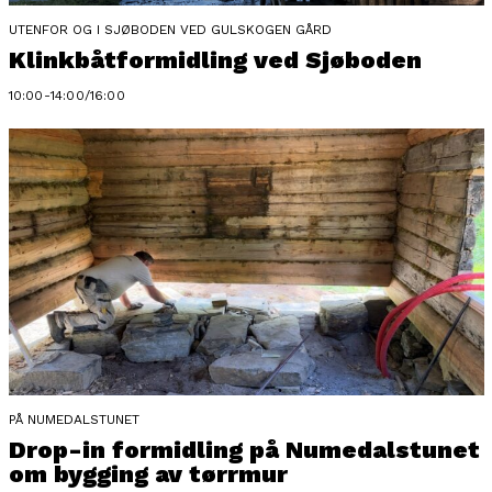
UTENFOR OG I SJØBODEN VED GULSKOGEN GÅRD
Klinkbåtformidling ved Sjøboden
10:00-14:00/16:00
PÅ NUMEDALSTUNET
Drop-in formidling på Numedalstunet
om bygging av tørrmur