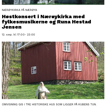
NÆRØYKIRKA PÅ NÆRØYA
Høstkonsert i Nærøykirka med
fylkesmusikerne og Runa Hestad
Jensen
12. sep. kl 17:00- 23:00
OMVISNING GIS I TRE HISTORISKE HUS SOM LIGGER PÅ KUBENS TUN.