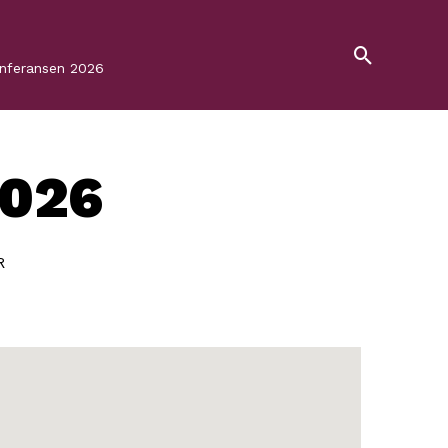
onferansen 2026
2026
R