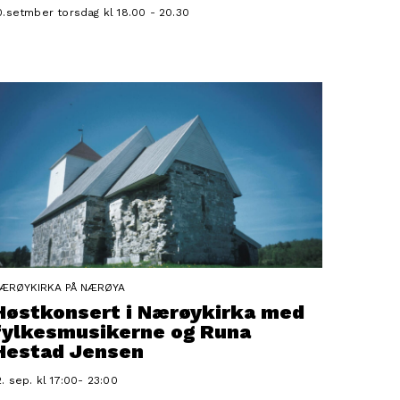
0.setmber torsdag kl 18.00 - 20.30
ÆRØYKIRKA PÅ NÆRØYA
Høstkonsert i Nærøykirka med
fylkesmusikerne og Runa
Hestad Jensen
2. sep. kl 17:00- 23:00