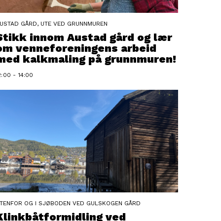
USTAD GÅRD, UTE VED GRUNNMUREN
Stikk innom Austad gård og lær
om venneforeningens arbeid
med kalkmaling på grunnmuren!
2:00 - 14:00
TENFOR OG I SJØBODEN VED GULSKOGEN GÅRD
Klinkbåtformidling ved