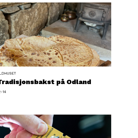
LDHUSET
Tradisjonsbakst på Odland
2-14