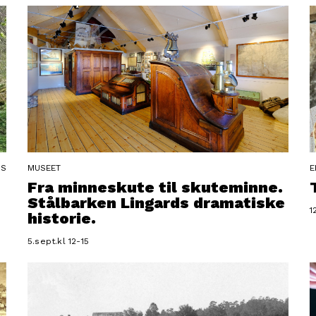
NS
MUSEET
E
Fra minneskute til skuteminne.
Stålbarken Lingards dramatiske
1
historie.
5.sept.kl 12-15