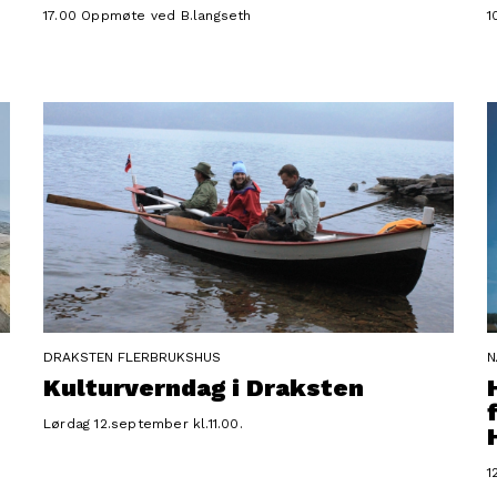
17.00 Oppmøte ved B.langseth
1
-
DRAKSTEN FLERBRUKSHUS
N
Kulturverndag i Draksten
Lørdag 12.september kl.11.00.
1