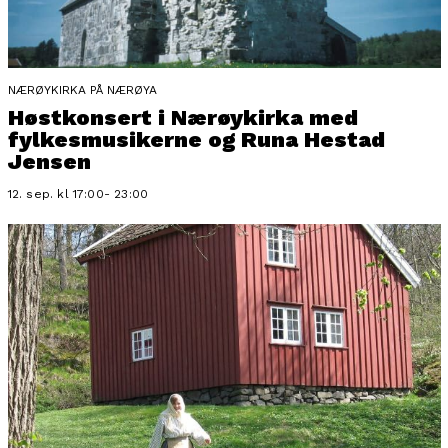
NÆRØYKIRKA PÅ NÆRØYA
Høstkonsert i Nærøykirka med
fylkesmusikerne og Runa Hestad
Jensen
12. sep. kl 17:00- 23:00